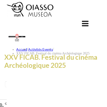
Accueil
/
Activités Events
/
XXV FICAB. Festival du cinéma Archéologique 2025
XXV FICAB. Festival du cinéma
Archéologique 2025
ES
EU
FR
CONTACT