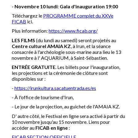
- Novembre 10 lundi
:
Gala d'inauguration 19:00
Téléchargez le
PROGRAMME complet du XXVe
FICAB
ici.
Plus information:
https://www.ficab.org/
LES FILMS
(du lundi au samedi) seront projetés au
Centre culturel AMAIA KZ
, à Irun, et la séance
consacrée à l'archéologie sous-marine aura lieu le 13
novembre à l' AQUARIUM, à Saint-Sébastien.
ENTRÉE GRATUITE
. Les billets pour l'inauguration,
les projections et la cérémonie de clôture sont
disponibles sur :
-
https://irunkultura.sacatuentrada.es/es
- À l'office de tourisme d'Irun,
- Le jour de la projection, au guichet de l'AMAIA KZ.
D' autre côté, le Festival en ligne sera activé à partir du
10 novembre jusqu'au 15 novembre. Liens pour
accéder au
FICAB en ligne
:
FICAB SECTION OFFICIELLE