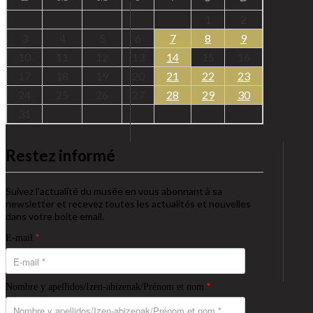
1
2
3
4
5
6
7
8
9
10
11
12
13
14
15
16
17
18
19
20
21
22
23
24
25
26
27
28
29
30
31
Restez informé
Suivez l'actualité du musée en vous abonnant à sa
newsletter et recevez toutes les actualités et nouvelles
dans votre boîte email.
*
E-mail
*
Nombre y apellidos/Izen-abizenak/Prénom et nom