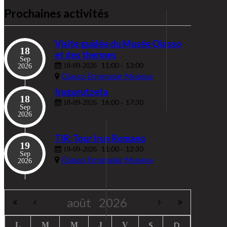
Prochaines activités
Visite guidée du Musée Oiasso
18
et des thermes
Sep
11:00
13:00
18-09-2026
-
2026
Oiasso Erromatar Museoa
Irugurutzeta
18
16:00
17:30
18-09-2026
-
Sep
2026
TIR: Tour Irun Romano
19
11:00
12:30
19-09-2026
-
Sep
Oiasso Erromatar Museoa
2026
août
2026
S
D
L
M
M
J
V