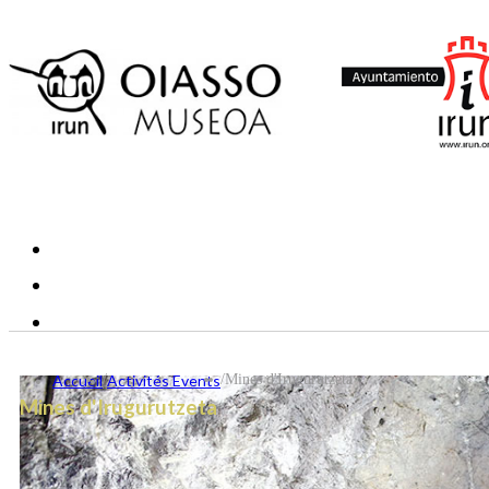
Accueil
/
Activités Events
/
Mines d'Irugurutzeta
Mines d'Irugurutzeta