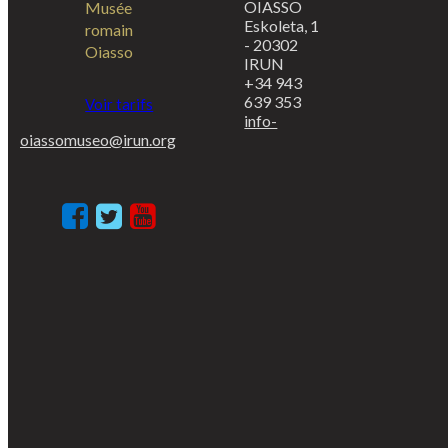
OIASSO
Musée
Eskoleta, 1
romain
- 20302
Oiasso
IRUN
+34 943
639 353
Voir tarifs
info-
oiassomuseo@irun.org