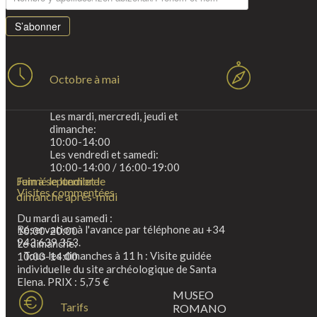
S’abonner
Octobre à mai
Les mardi, mercredi, jeudi et
dimanche:
10:00-14:00
Les vendredi et samedi:
10:00-14:00 / 16:00-19:00
Fermé le lundi et le
Juin à septembre
Visites commentées
dimanche après-midi
Du mardi au samedi :
Réservation à l'avance par téléphone au +34
10:00-20:00
943 639 353.
Le dimanche:
Tous les dimanches à 11 h : Visite guidée
10:00-14:00
individuelle du site archéologique de Santa
Elena. PRIX : 5,75 €
MUSEO
Tarifs
ROMANO