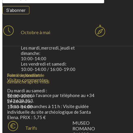
S’abonner
Octobre à mai
Les mardi, mercredi, jeudi et
dimanche:
10:00-14:00
Les vendredi et samedi:
10:00-14:00 / 16:00-19:00
Fermé le lundi et le
Juin à septembre
Visites commentées
dimanche après-midi
Du mardi au samedi :
Réservation à l'avance par téléphone au +34
10:00-20:00
943 639 353.
Le dimanche:
Tous les dimanches à 11 h : Visite guidée
10:00-14:00
individuelle du site archéologique de Santa
Elena. PRIX : 5,75 €
MUSEO
Tarifs
ROMANO