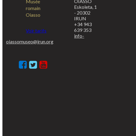
OIASSO
Musée
Eskoleta, 1
romain
- 20302
Oiasso
IRUN
+34 943
639 353
Voir tarifs
info-
oiassomuseo@irun.org