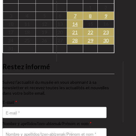
1
2
3
4
5
6
7
8
9
10
11
12
13
14
15
16
17
18
19
20
21
22
23
24
25
26
27
28
29
30
31
Restez informé
Suivez l'actualité du musée en vous abonnant à sa
newsletter et recevez toutes les actualités et nouvelles
dans votre boîte email.
*
E-mail
*
Nombre y apellidos/Izen-abizenak/Prénom et nom