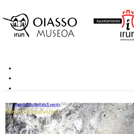
Accueil
/
Activités Events
/
Mines d'Irugurutzeta
Mines d'Irugurutzeta