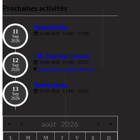
Prochaines activités
Irugurutzeta
11
16:00
17:30
11-09-2026
-
Sep
2026
TIR: Tour Irun Romano
12
11:00
12:30
12-09-2026
-
Sep
Oiasso Erromatar Museoa
2026
Irugurutzeta
13
11:00
12:30
13-09-2026
-
Sep
2026
août
2026
S
D
L
M
M
J
V