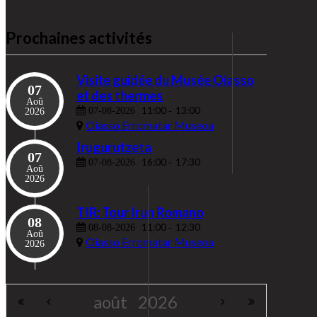
Prochaines activités
Visite guidée du Musée Oiasso
07
et des thermes
Aoû
11:00
13:00
07-08-2026
-
2026
Oiasso Erromatar Museoa
Irugurutzeta
07
16:00
17:30
07-08-2026
-
Aoû
2026
TIR: Tour Irun Romano
08
11:00
12:30
08-08-2026
-
Aoû
Oiasso Erromatar Museoa
2026
août
2026