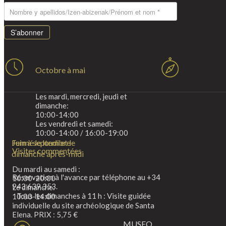
S’abonner
Octobre à mai
Les mardi, mercredi, jeudi et
dimanche:
10:00-14:00
Les vendredi et samedi:
10:00-14:00 / 16:00-19:00
Fermé le lundi et le
Juin à septembre
Visites commentées
dimanche après-midi
Du mardi au samedi :
Réservation à l'avance par téléphone au +34
10:00-20:00
943 639 353.
Le dimanche:
Tous les dimanches à 11 h : Visite guidée
10:00-14:00
individuelle du site archéologique de Santa
Elena. PRIX : 5,75 €
MUSEO