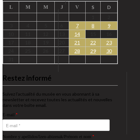
S
D
L
M
M
J
V
1
2
3
4
5
6
7
8
9
10
11
12
13
14
15
16
17
18
19
20
21
22
23
24
25
26
27
28
29
30
31
Restez informé
Suivez l'actualité du musée en vous abonnant à sa
newsletter et recevez toutes les actualités et nouvelles
dans votre boîte email.
*
E-mail
*
Nombre y apellidos/Izen-abizenak/Prénom et nom