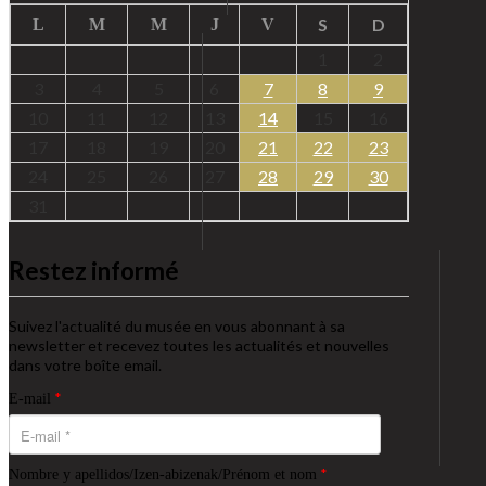
S
D
L
M
M
J
V
1
2
3
4
5
6
7
8
9
10
11
12
13
14
15
16
17
18
19
20
21
22
23
24
25
26
27
28
29
30
31
Restez informé
Suivez l'actualité du musée en vous abonnant à sa
newsletter et recevez toutes les actualités et nouvelles
dans votre boîte email.
*
E-mail
*
Nombre y apellidos/Izen-abizenak/Prénom et nom