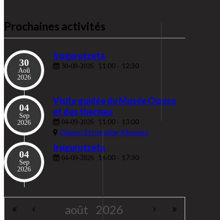
Prochaines activités
Irugurutzeta
30
11:00
12:30
30-08-2026
-
Aoû
2026
Visite guidée du Musée Oiasso
04
et des thermes
Sep
11:00
13:00
04-09-2026
-
2026
Oiasso Erromatar Museoa
Irugurutzeta
04
16:00
17:30
04-09-2026
-
Sep
2026
août
2026