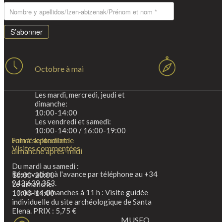
S’abonner
Octobre à mai
Les mardi, mercredi, jeudi et
dimanche:
10:00-14:00
Les vendredi et samedi:
10:00-14:00 / 16:00-19:00
Fermé le lundi et le
Juin à septembre
Visites commentées
dimanche après-midi
Du mardi au samedi :
Réservation à l'avance par téléphone au +34
10:00-20:00
943 639 353.
Le dimanche:
Tous les dimanches à 11 h : Visite guidée
10:00-14:00
individuelle du site archéologique de Santa
Elena. PRIX : 5,75 €
MUSEO