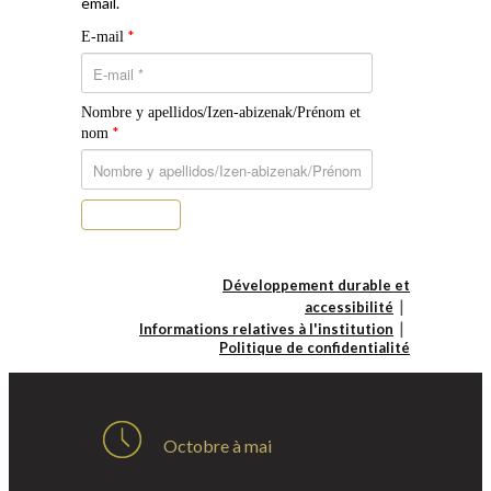
email.
*
E-mail
Nombre y apellidos/Izen-abizenak/Prénom et
*
nom
S’abonner
Développement durable et
accessibilité
Informations relatives à l'institution
Politique de confidentialité
Octobre à mai