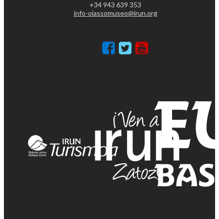
+34 943 639 353
info-oiassomuseo@irun.org