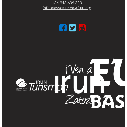
+34 943 639 353
info-oiassomuseo@irun.org