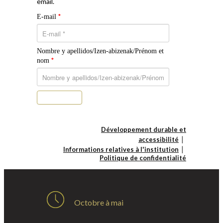
email.
*
E-mail
Nombre y apellidos/Izen-abizenak/Prénom et
*
nom
S’abonner
Développement durable et
accessibilité
Informations relatives à l'institution
Politique de confidentialité
Octobre à mai