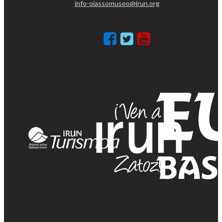
info-oiassomuseo@irun.org