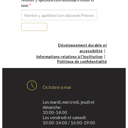
Nombre y apellidos/Izen-abizenak/Prénom et
*
nom
S’abonner
Développement durable et
accessibilité
Informations relatives à l'institution
Politique de confidentialité
Octobre à mai
Les mardi, mercredi, jeudi et
dimanche:
10:00-14:00
Les vendredi et samedi:
10:00-14:00 / 16:00-19:00