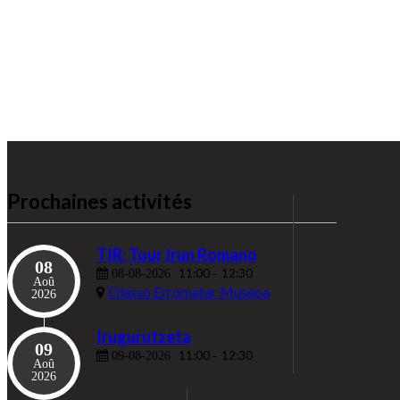
Prochaines activités
TIR: Tour Irun Romano
08
11:00
12:30
08-08-2026
-
Aoû
Oiasso Erromatar Museoa
2026
Irugurutzeta
09
11:00
12:30
09-08-2026
-
Aoû
2026