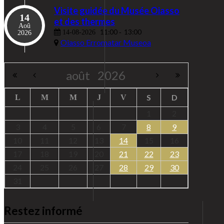
Visite guidée du Musée Oiasso
14
et des thermes
Aoû
11:00
13:00
14-08-2026
-
2026
Oiasso Erromatar Museoa
août
2026
S
D
L
M
M
J
V
1
2
3
4
5
6
7
8
9
10
11
12
13
14
15
16
17
18
19
20
21
22
23
24
25
26
27
28
29
30
31
Restez informé