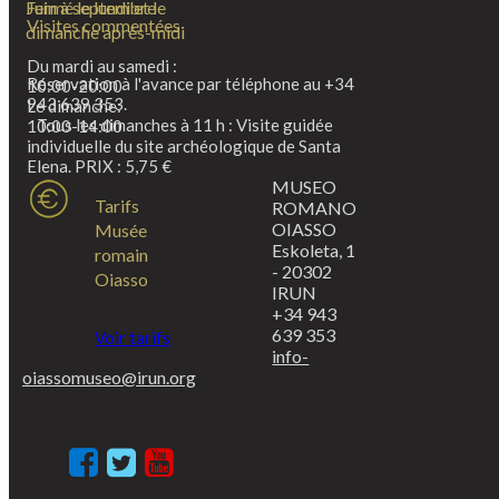
Fermé le lundi et le
Juin à septembre
Visites commentées
dimanche après-midi
Du mardi au samedi :
Réservation à l'avance par téléphone au +34
10:00-20:00
943 639 353.
Le dimanche:
Tous les dimanches à 11 h : Visite guidée
10:00-14:00
individuelle du site archéologique de Santa
Elena. PRIX : 5,75 €
MUSEO
Tarifs
ROMANO
OIASSO
Musée
Eskoleta, 1
romain
- 20302
Oiasso
IRUN
+34 943
639 353
Voir tarifs
info-
oiassomuseo@irun.org