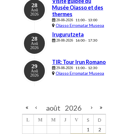
Visite guidée du
28
Musée Oiasso et des
Aoû
thermes
2026
11:00
13:00
28-08-2026
-
Oiasso Erromatar Museoa
Irugurutzeta
28
16:00
17:30
28-08-2026
-
Aoû
2026
TIR: Tour Irun Romano
29
11:00
12:30
29-08-2026
-
Aoû
Oiasso Erromatar Museoa
2026
août
2026
S
D
L
M
M
J
V
1
2