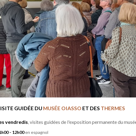
ISITE GUIDÉE DU
MUSÉE OIASSO
ET DES
THERMES
es vendredis
, visites guidées de l'exposition permanente du musé
1h00 - 12h00
en espagnol