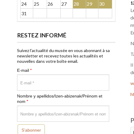
1
24
25
26
27
28
29
30
L
31
d
m
E
RESTEZ INFORMÉ
N
Suivez l'actualité du musée en vous abonnant à sa
T
newsletter et recevez toutes les actualités et
nouvelles dans votre boîte email.
I
*
E-mail
d
w
h
Nombre y apellidos/Izen-abizenak/Prénom et
*
nom
S’abonner