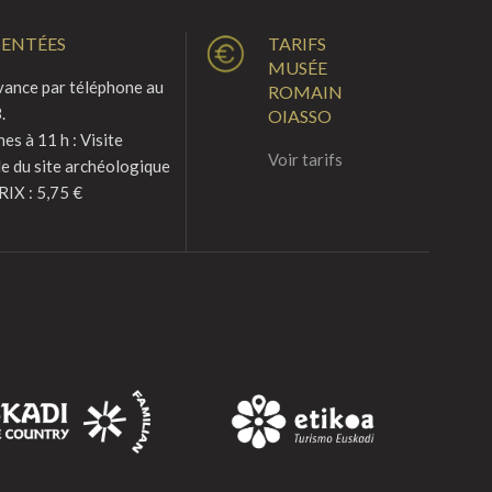
MENTÉES
TARIFS
MUSÉE
vance par téléphone au
ROMAIN
.
OIASSO
s à 11 h : Visite
Voir tarifs
le du site archéologique
RIX : 5,75 €