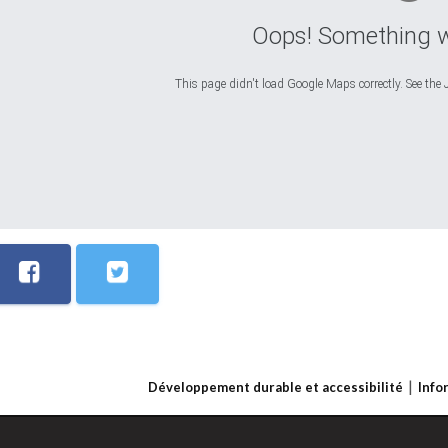
Oops! Something 
This page didn't load Google Maps correctly. See the J
Développement durable et accessibilité
Info