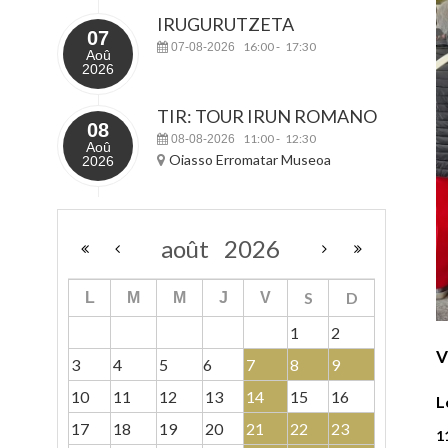
IRUGURUTZETA
07
16:00
17:30
07-08-2026
-
Aoû
2026
TIR: TOUR IRUN ROMANO
08
11:00
12:30
08-08-2026
-
Aoû
Oiasso Erromatar Museoa
2026
août
2026
S
D
L
M
M
J
V
1
2
V
3
4
5
6
7
8
9
10
11
12
13
14
15
16
L
17
18
19
20
21
22
23
1