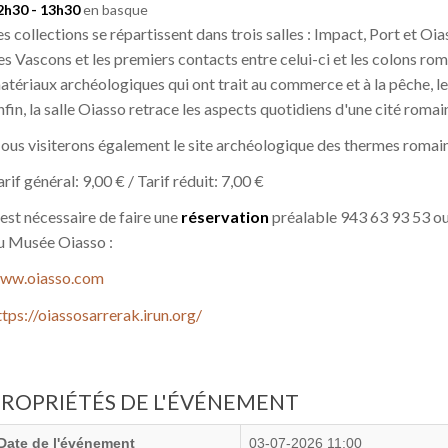
2h30 - 13h30
en basque
es collections se répartissent dans trois salles : Impact, Port et O
es Vascons et les premiers contacts entre celui-ci et les colons rom
atériaux archéologiques qui ont trait au commerce et à la pêche, le
nfin, la salle Oiasso retrace les aspects quotidiens d'une cité roma
ous visiterons également le site archéologique des thermes romai
arif général: 9,00 € / Tarif réduit: 7,00 €
l est nécessaire de faire une
réservation
préalable 943 63 93 53 ou
u Musée Oiasso :
ww.oiasso.com
ttps://oiassosarrerak.irun.org/
PROPRIÉTÉS DE L'ÉVÉNEMENT
Date de l'événement
03-07-2026 11:00