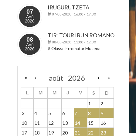
IRUGURUTZETA
07
16:00
17:30
07-08-2026
-
Aoû
2026
TIR: TOUR IRUN ROMANO
08
11:00
12:30
08-08-2026
-
Aoû
Oiasso Erromatar Museoa
2026
août
2026
S
D
L
M
M
J
V
1
2
3
4
5
6
7
8
9
10
11
12
13
14
15
16
17
18
19
20
21
22
23