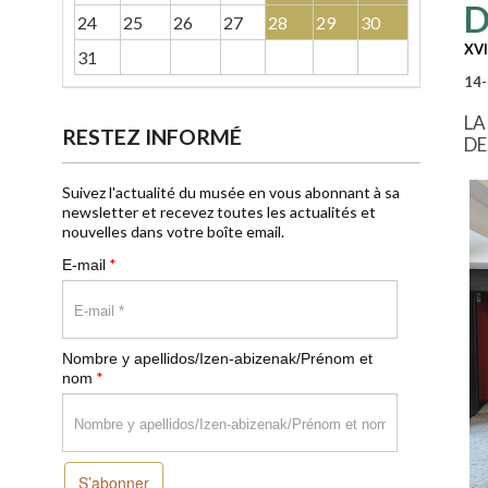
D
24
25
26
27
28
29
30
XVI
31
14-
LA
RESTEZ INFORMÉ
DE
Suivez l'actualité du musée en vous abonnant à sa
newsletter et recevez toutes les actualités et
nouvelles dans votre boîte email.
*
E-mail
Nombre y apellidos/Izen-abizenak/Prénom et
*
nom
S’abonner