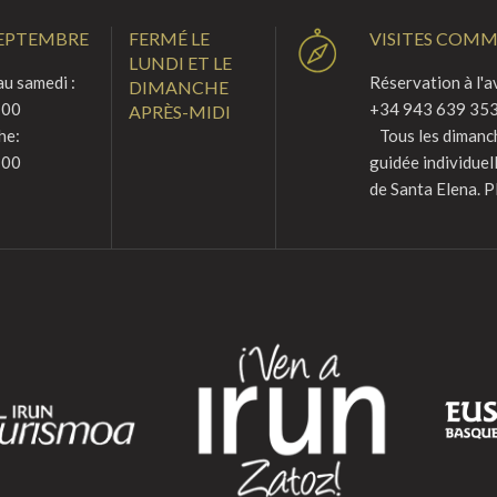
SEPTEMBRE
FERMÉ LE
VISITES COM
LUNDI ET LE
u samedi :
Réservation à l'a
DIMANCHE
:00
+34 943 639 353
APRÈS-MIDI
he:
Tous les dimanche
:00
guidée individuel
de Santa Elena. P