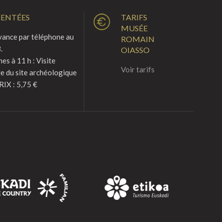
MENTÉES
TARIFS
MUSÉE
vance par téléphone au
ROMAIN
.
OIASSO
s à 11 h : Visite
Voir tarifs
le du site archéologique
RIX : 5,75 €