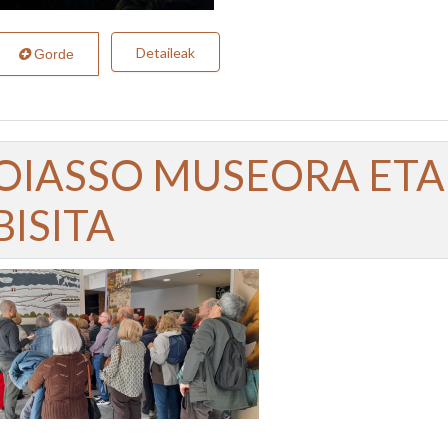
Detaileak
Gorde
OIASSO MUSEORA ET
BISITA