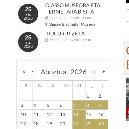
OIASSO MUSEORA ETA
25
TERMETARA BISITA
ira.
2026
11:00
13:00
25-09-2026
-
Oiasso Erromatar Museoa
IRUGURUTZETA
25
16:00
17:30
25-09-2026
-
ira.
2026
Abuztua
2026
L
I
A
A
A
O
O
1
2
3
4
5
6
7
8
9
10
11
12
13
14
15
16
17
18
19
20
21
22
23