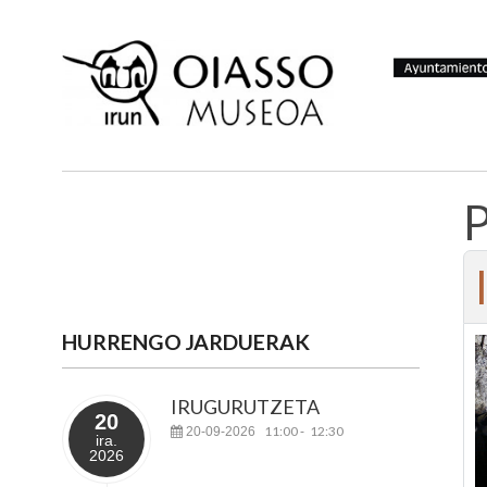
HURRENGO JARDUERAK
IRUGURUTZETA
20
11:00
12:30
20-09-2026
-
ira.
2026