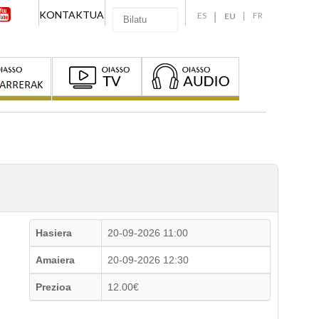
KONTAKTUA
ES
FR
EU
Hasiera
20-09-2026 11:00
Amaiera
20-09-2026 12:30
Prezioa
12.00€