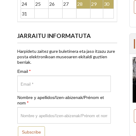
24
25
26
27
28
29
30
31
JARRAITU INFORMATUTA
Harpidetu zaitez gure buletinera eta jaso itzazu zure
posta elektronikoan museoaren ekitaldi guztien
berriak.
*
Email
Nombre y apellidos/Izen-abizenak/Prénom et
*
nom
Subscribe