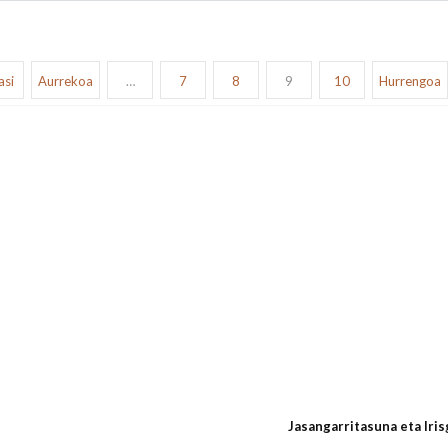
asi
Aurrekoa
…
7
8
9
10
Hurrengoa
Jasangarritasuna eta Iri