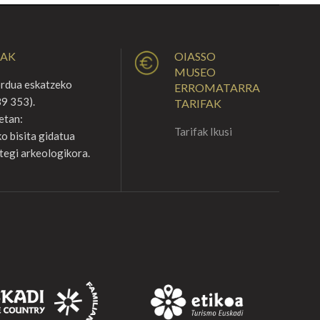
UAK
OIASSO
MUSEO
ordua eskatzeko
ERROMATARRA
9 353).
TARIFAK
etan:
Tarifak Ikusi
o bisita gidatua
tegi arkeologikora.