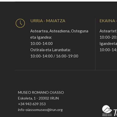
URRIA - MAIATZA
EKAINA -
Asteartea, Asteazkena, Osteguna
Astearteti
eta Igandea:
10:00-20
10:00-14:00
Igandeeta
Ostirala eta Larunbata:
10:00-14
10:00-14:00 / 16:00-19:00
MUSEO ROMANO OIASSO
Eskoleta, 1 - 20302 IRUN
+34 943 639 353
info-oiassomuseo@irun.org