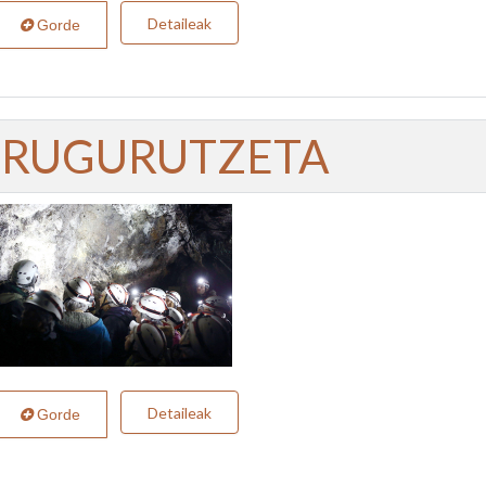
Detaileak
Gorde
IRUGURUTZETA
Detaileak
Gorde