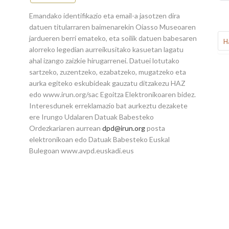
Emandako identifikazio eta email-a jasotzen dira
datuen titularraren baimenarekin Oiasso Museoaren
jardueren berri emateko, eta soilik datuen babesaren
H
alorreko legedian aurreikusitako kasuetan lagatu
ahal izango zaizkie hirugarrenei. Datuei lotutako
sartzeko, zuzentzeko, ezabatzeko, mugatzeko eta
aurka egiteko eskubideak gauzatu ditzakezu HAZ
edo www.irun.org/sac Egoitza Elektronikoaren bidez.
Interesdunek erreklamazio bat aurkeztu dezakete
ere Irungo Udalaren Datuak Babesteko
Ordezkariaren aurrean
dpd@irun.org
posta
elektronikoan edo Datuak Babesteko Euskal
Bulegoan www.avpd.euskadi.eus