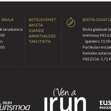
 IRAILA
ASTELEHENET
BISITA GIDAT
AN ETA
k larunbatera:
Bisita gidatuak (
IGANDE
:00
telefonoa 943 63
ARRATSALDEE
n:
TAN ITXITA
Igandero 11:00
:00
Partikularrentzak
Xantalen aztarna
PREZIOA: 5,75 €