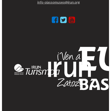
info-oiassomuseo@irun.org