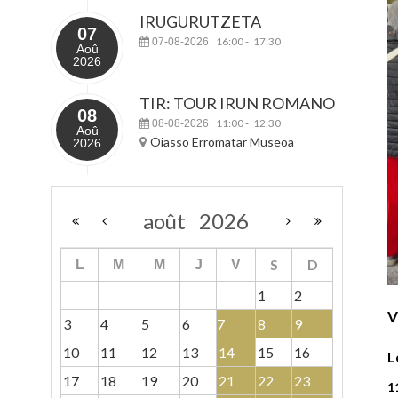
IRUGURUTZETA
07
16:00
17:30
07-08-2026
-
Aoû
2026
TIR: TOUR IRUN ROMANO
08
11:00
12:30
08-08-2026
-
Aoû
Oiasso Erromatar Museoa
2026
août
2026
S
D
L
M
M
J
V
1
2
V
3
4
5
6
7
8
9
10
11
12
13
14
15
16
L
17
18
19
20
21
22
23
1