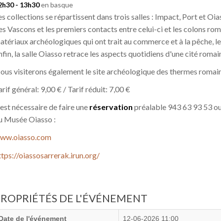
2h30 - 13h30
en basque
es collections se répartissent dans trois salles : Impact, Port et O
es Vascons et les premiers contacts entre celui-ci et les colons rom
atériaux archéologiques qui ont trait au commerce et à la pêche, le
nfin, la salle Oiasso retrace les aspects quotidiens d'une cité roma
ous visiterons également le site archéologique des thermes romai
arif général: 9,00 € / Tarif réduit: 7,00 €
l est nécessaire de faire une
réservation
préalable 943 63 93 53 ou
u Musée Oiasso :
ww.oiasso.com
ttps://oiassosarrerak.irun.org/
PROPRIÉTÉS DE L'ÉVÉNEMENT
Date de l'événement
12-06-2026 11:00