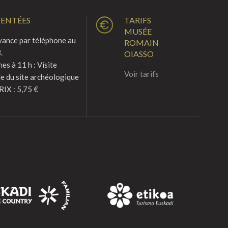
MENTÉES
TARIFS
MUSÉE
vance par téléphone au
ROMAIN
.
OIASSO
s à 11 h : Visite
Voir tarifs
le du site archéologique
RIX : 5,75 €