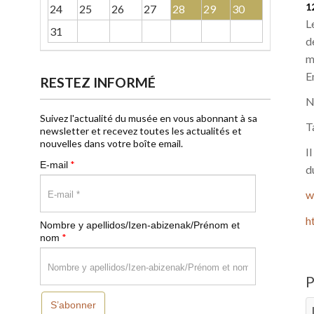
1
24
25
26
27
28
29
30
L
31
d
m
E
RESTEZ INFORMÉ
N
Suivez l'actualité du musée en vous abonnant à sa
T
newsletter et recevez toutes les actualités et
nouvelles dans votre boîte email.
I
*
E-mail
d
w
h
Nombre y apellidos/Izen-abizenak/Prénom et
*
nom
S’abonner