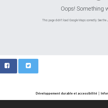
Oops! Something 
This page didn't load Google Maps correctly. See the J
Développement durable et accessibilité
Info