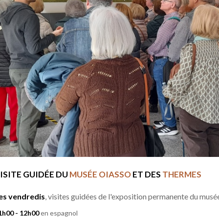
ISITE GUIDÉE DU
MUSÉE OIASSO
ET DES
THERMES
es vendredis
, visites guidées de l'exposition permanente du musé
1h00 - 12h00
en espagnol