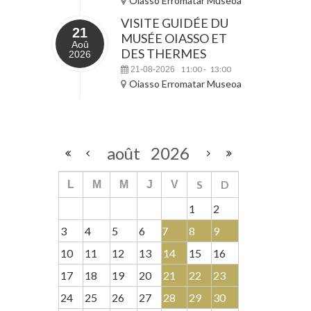
Oiasso Erromatar Museoa
VISITE GUIDÉE DU
21
MUSÉE OIASSO ET
Aoû
DES THERMES
2026
11:00
13:00
21-08-2026
-
Oiasso Erromatar Museoa
août
2026
S
D
L
M
M
J
V
1
2
3
4
5
6
7
8
9
10
11
12
13
14
15
16
17
18
19
20
21
22
23
24
25
26
27
28
29
30