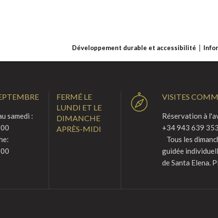
Développement durable et accessibilité
Info
SEPTEMBRE
FERMÉ LE
VISITES COM
LUNDI ET LE
u samedi :
Réservation à l'a
DIMANCHE
:00
+34 943 639 353
APRÈS-MIDI
he:
Tous les dimanche
:00
guidée individuel
de Santa Elena. P