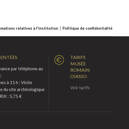
rmations relatives à l'institution
Politique de confidentialité
MENTÉES
TARIFS
MUSÉE
vance par téléphone au
ROMAIN
.
OIASSO
s à 11 h : Visite
Voir tarifs
le du site archéologique
RIX : 5,75 €