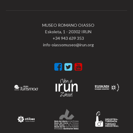
MUSEO ROMANO OIASSO
Eskoleta, 1 - 20302 IRUN
+34 943 639 353
info-oiassomuseo@irun.org