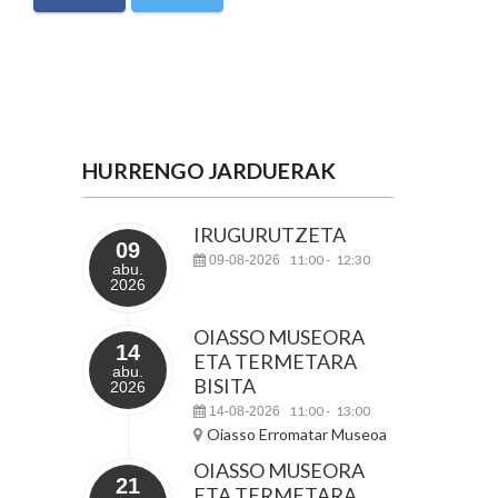
HURRENGO JARDUERAK
IRUGURUTZETA
09
11:00
12:30
09-08-2026
-
abu.
2026
OIASSO MUSEORA
14
ETA TERMETARA
abu.
BISITA
2026
11:00
13:00
14-08-2026
-
Oiasso Erromatar Museoa
OIASSO MUSEORA
21
ETA TERMETARA