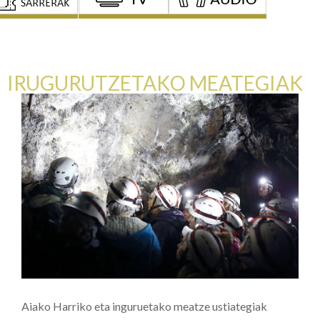
IRUGURUTZETAKO MEATEGIAK
Aiako Harriko eta inguruetako meatze ustiategiak