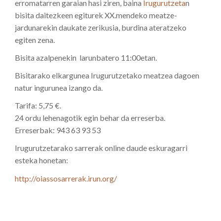
erromatarren garaian hasi ziren, baina
Irugurutzeta
n
bisita daitezkeen egiturek XX.mendeko meatze-
jardunarekin daukate zerikusia, burdina ateratzeko
egiten zena.
Bisita azalpenekin larunbatero 11:00etan.
Bisitarako elkargunea Irugurutzetako meatzea dagoen
natur ingurunea izango da.
Tarifa: 5,75 €.
24 ordu lehenagotik egin behar da erreserba.
Erreserbak: 943 63 93 53
Irugurutzetarako sarrerak online daude eskuragarri
esteka honetan:
http://oiassosarrerak.irun.org/