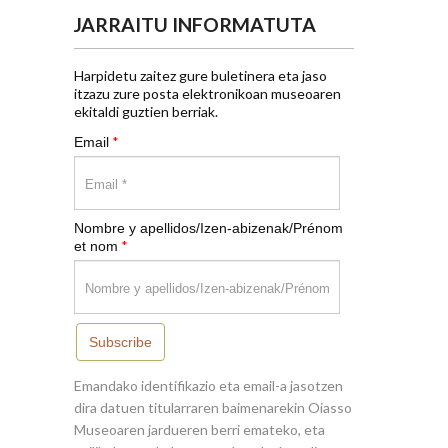
JARRAITU INFORMATUTA
Harpidetu zaitez gure buletinera eta jaso
itzazu zure posta elektronikoan museoaren
ekitaldi guztien berriak.
*
Email
Nombre y apellidos/Izen-abizenak/Prénom
*
et nom
Subscribe
Emandako identifikazio eta email-a jasotzen
dira datuen titularraren baimenarekin Oiasso
Museoaren jardueren berri emateko, eta