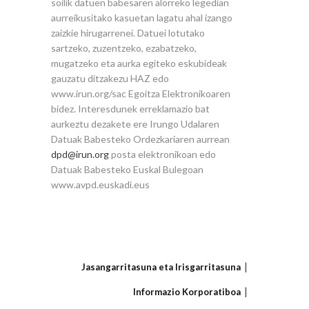
soilik datuen babesaren alorreko legedian
aurreikusitako kasuetan lagatu ahal izango
zaizkie hirugarrenei. Datuei lotutako
sartzeko, zuzentzeko, ezabatzeko,
mugatzeko eta aurka egiteko eskubideak
gauzatu ditzakezu HAZ edo
www.irun.org/sac Egoitza Elektronikoaren
bidez. Interesdunek erreklamazio bat
aurkeztu dezakete ere Irungo Udalaren
Datuak Babesteko Ordezkariaren aurrean
dpd@irun.org
posta elektronikoan edo
Datuak Babesteko Euskal Bulegoan
www.avpd.euskadi.eus
Jasangarritasuna eta Irisgarritasuna
Informazio Korporatiboa