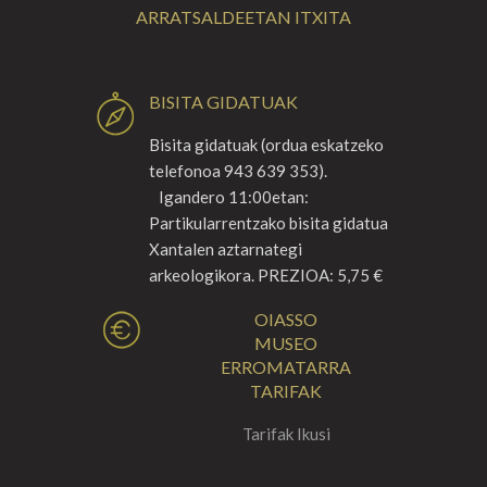
ARRATSALDEETAN ITXITA
BISITA GIDATUAK
Bisita gidatuak (ordua eskatzeko
telefonoa 943 639 353).
Igandero 11:00etan:
Partikularrentzako bisita gidatua
Xantalen aztarnategi
arkeologikora. PREZIOA: 5,75 €
OIASSO
MUSEO
ERROMATARRA
TARIFAK
Tarifak Ikusi