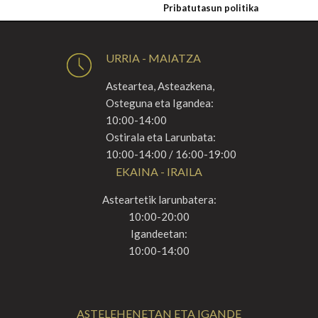
Pribatutasun politika
URRIA - MAIATZA
Asteartea, Asteazkena,
Osteguna eta Igandea:
10:00-14:00
Ostirala eta Larunbata:
10:00-14:00 / 16:00-19:00
EKAINA - IRAILA
Asteartetik larunbatera:
10:00-20:00
Igandeetan:
10:00-14:00
ASTELEHENETAN ETA IGANDE