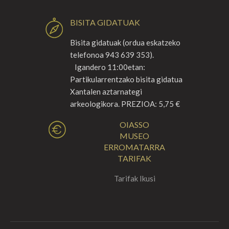
BISITA GIDATUAK
Bisita gidatuak (ordua eskatzeko
telefonoa 943 639 353).
Igandero 11:00etan:
Partikularrentzako bisita gidatua
Xantalen aztarnategi
arkeologikora. PREZIOA: 5,75 €
OIASSO
MUSEO
ERROMATARRA
TARIFAK
Tarifak Ikusi