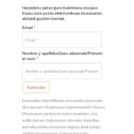
Harpidetu zaitez gure buletinera eta jaso
itzazu zure posta elektronikoan museoaren
ekitaldi guztien berriak.
*
Email
Nombre y apellidos/Izen-abizenak/Prénom
*
et nom
Subscribe
Emandako identifikazio eta email-a jasotzen
dira datuen titularraren baimenarekin Oiasso
Museoaren jardueren berri emateko, eta
soilik datuen babesaren alorreko legedian
aurreikusitako kasuetan lagatu ahal izango
zaizkie hirugarrenei. Datuei lotutako