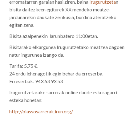
erromatarren garaian hasi ziren, baina
Irugurutzeta
n
bisita daitezkeen egiturek XX.mendeko meatze-
jardunarekin daukate zerikusia, burdina ateratzeko
egiten zena.
Bisita azalpenekin larunbatero 11:00etan.
Bisitarako elkargunea Irugurutzetako meatzea dagoen
natur ingurunea izango da.
Tarifa: 5,75 €.
24 ordu lehenagotik egin behar da erreserba.
Erreserbak: 943 63 93 53
Irugurutzetarako sarrerak online daude eskuragarri
esteka honetan:
http://oiassosarrerak.irun.org/