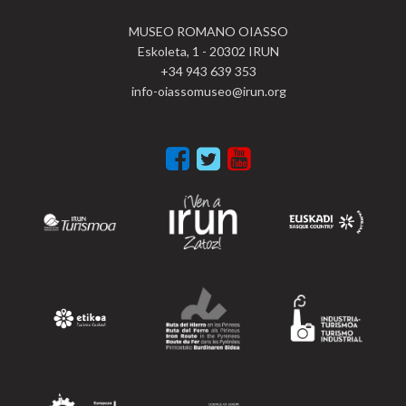
MUSEO ROMANO OIASSO
Eskoleta, 1 - 20302 IRUN
+34 943 639 353
info-oiassomuseo@irun.org