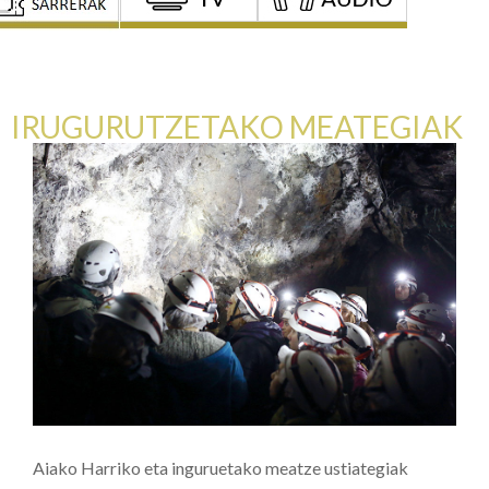
IRUGURUTZETAKO MEATEGIAK
Aiako Harriko eta inguruetako meatze ustiategiak