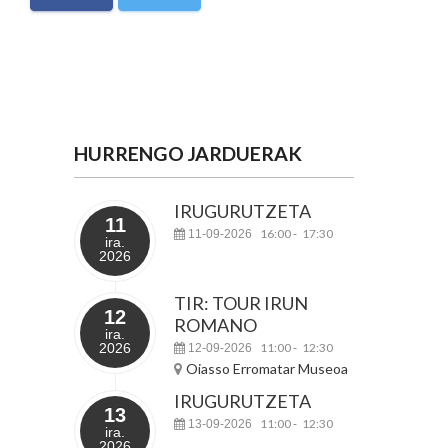
HURRENGO JARDUERAK
IRUGURUTZETA
11
16:00
17:30
11-09-2026
-
ira.
2026
TIR: TOUR IRUN
12
ROMANO
ira.
2026
11:00
12:30
12-09-2026
-
Oiasso Erromatar Museoa
IRUGURUTZETA
13
11:00
12:30
13-09-2026
-
ira.
2026