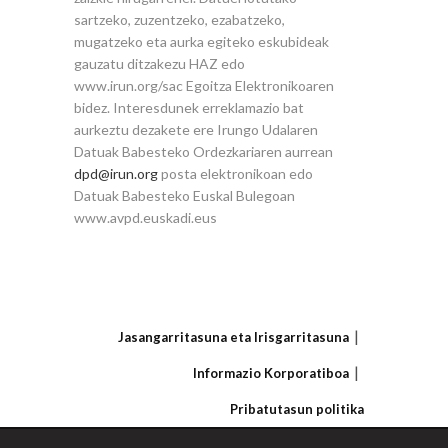
sartzeko, zuzentzeko, ezabatzeko,
mugatzeko eta aurka egiteko eskubideak
gauzatu ditzakezu HAZ edo
www.irun.org/sac Egoitza Elektronikoaren
bidez. Interesdunek erreklamazio bat
aurkeztu dezakete ere Irungo Udalaren
Datuak Babesteko Ordezkariaren aurrean
dpd@irun.org
posta elektronikoan edo
Datuak Babesteko Euskal Bulegoan
www.avpd.euskadi.eus
Jasangarritasuna eta Irisgarritasuna
Informazio Korporatiboa
Pribatutasun politika