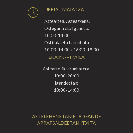
URRIA - MAIATZA
Asteartea, Asteazkena,
Osteguna eta Igandea:
10:00-14:00
Ostirala eta Larunbata:
10:00-14:00 / 16:00-19:00
EKAINA - IRAILA
Asteartetik larunbatera:
10:00-20:00
Igandeetan:
10:00-14:00
ASTELEHENETAN ETA IGANDE
ARRATSALDEETAN ITXITA