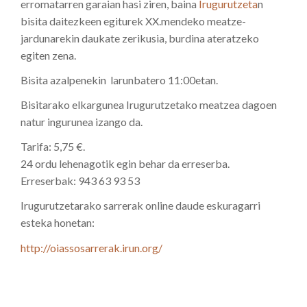
erromatarren garaian hasi ziren, baina
Irugurutzeta
n
bisita daitezkeen egiturek XX.mendeko meatze-
jardunarekin daukate zerikusia, burdina ateratzeko
egiten zena.
Bisita azalpenekin larunbatero 11:00etan.
Bisitarako elkargunea Irugurutzetako meatzea dagoen
natur ingurunea izango da.
Tarifa: 5,75 €.
24 ordu lehenagotik egin behar da erreserba.
Erreserbak: 943 63 93 53
Irugurutzetarako sarrerak online daude eskuragarri
esteka honetan:
http://oiassosarrerak.irun.org/