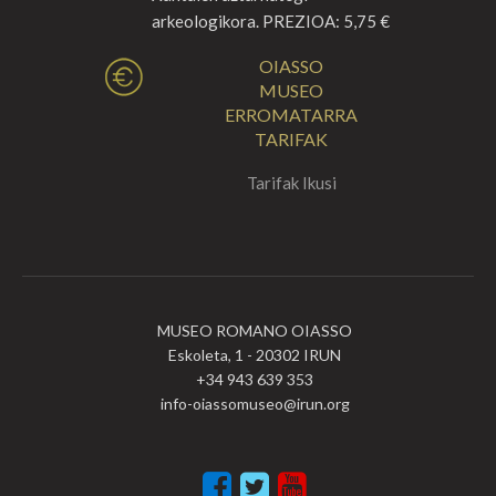
arkeologikora. PREZIOA: 5,75 €
OIASSO
MUSEO
ERROMATARRA
TARIFAK
Tarifak Ikusi
MUSEO ROMANO OIASSO
Eskoleta, 1 - 20302 IRUN
+34 943 639 353
info-oiassomuseo@irun.org