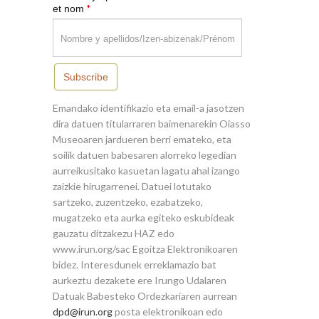
*
et nom
Subscribe
Emandako identifikazio eta email-a jasotzen
dira datuen titularraren baimenarekin Oiasso
Museoaren jardueren berri emateko, eta
soilik datuen babesaren alorreko legedian
aurreikusitako kasuetan lagatu ahal izango
zaizkie hirugarrenei. Datuei lotutako
sartzeko, zuzentzeko, ezabatzeko,
mugatzeko eta aurka egiteko eskubideak
gauzatu ditzakezu HAZ edo
www.irun.org/sac Egoitza Elektronikoaren
bidez. Interesdunek erreklamazio bat
aurkeztu dezakete ere Irungo Udalaren
Datuak Babesteko Ordezkariaren aurrean
dpd@irun.org
posta elektronikoan edo