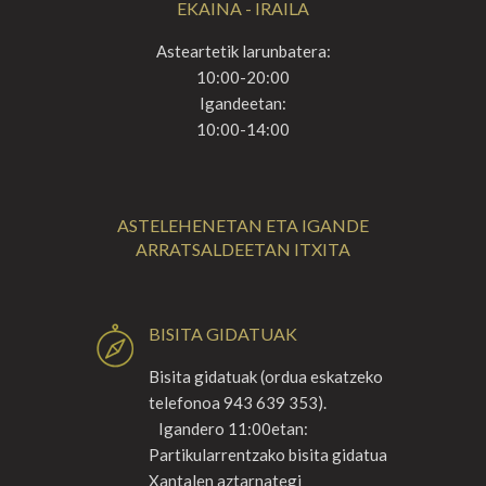
EKAINA - IRAILA
Asteartetik larunbatera:
10:00-20:00
Igandeetan:
10:00-14:00
ASTELEHENETAN ETA IGANDE
ARRATSALDEETAN ITXITA
BISITA GIDATUAK
Bisita gidatuak (ordua eskatzeko
telefonoa 943 639 353).
Igandero 11:00etan:
Partikularrentzako bisita gidatua
Xantalen aztarnategi