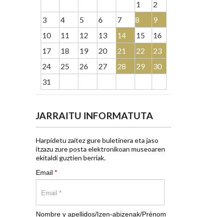
1
2
3
4
5
6
7
8
9
10
11
12
13
14
15
16
17
18
19
20
21
22
23
24
25
26
27
28
29
30
31
JARRAITU INFORMATUTA
Harpidetu zaitez gure buletinera eta jaso
itzazu zure posta elektronikoan museoaren
ekitaldi guztien berriak.
*
Email
Nombre y apellidos/Izen-abizenak/Prénom