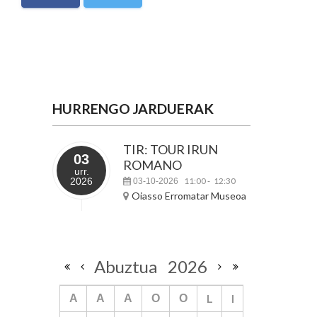
HURRENGO JARDUERAK
TIR: TOUR IRUN
03
ROMANO
urr.
2026
11:00
12:30
03-10-2026
-
Oiasso Erromatar Museoa
Abuztua
2026
L
I
A
A
A
O
O