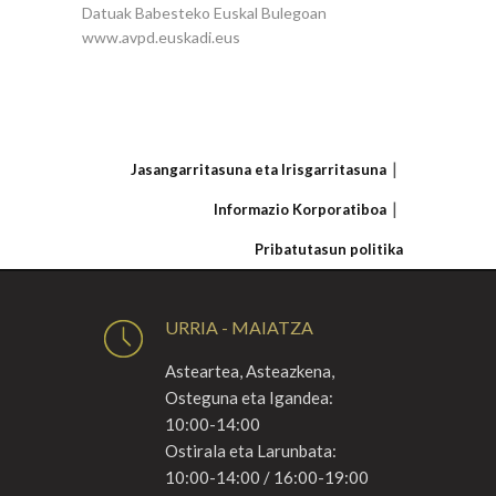
Datuak Babesteko Euskal Bulegoan
www.avpd.euskadi.eus
Jasangarritasuna eta Irisgarritasuna
Informazio Korporatiboa
Pribatutasun politika
URRIA - MAIATZA
Asteartea, Asteazkena,
Osteguna eta Igandea:
10:00-14:00
Ostirala eta Larunbata:
10:00-14:00 / 16:00-19:00