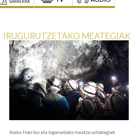
IRUGURUTZETAKO MEATEGIAK
Aiako Harriko eta inguruetako meatze ustiategiak