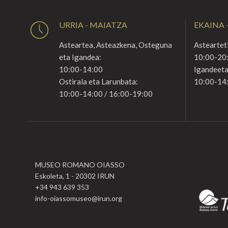
URRIA - MAIATZA
EKAINA -
Asteartea, Asteazkena, Osteguna
Astearteti
eta Igandea:
10:00-20
10:00-14:00
Igandeeta
Ostirala eta Larunbata:
10:00-14
10:00-14:00 / 16:00-19:00
MUSEO ROMANO OIASSO
Eskoleta, 1 - 20302 IRUN
+34 943 639 353
info-oiassomuseo@irun.org