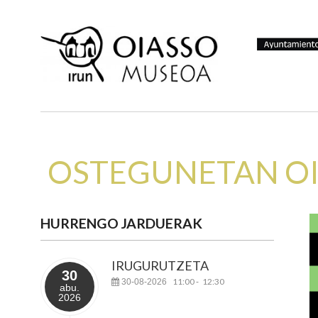
OSTEGUNETAN OI
HURRENGO JARDUERAK
IRUGURUTZETA
30
11:00
12:30
30-08-2026
-
abu.
2026