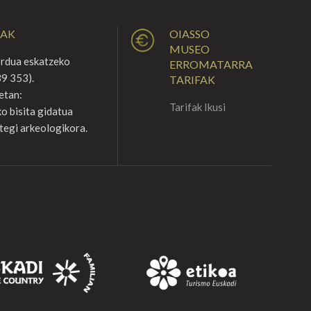
UAK
OIASSO
MUSEO
ordua eskatzeko
ERROMATARRA
9 353).
TARIFAK
etan:
Tarifak Ikusi
o bisita gidatua
tegi arkeologikora.