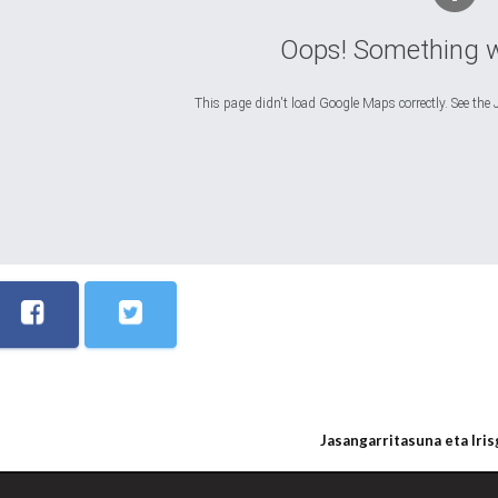
Oops! Something 
This page didn't load Google Maps correctly. See the J
Jasangarritasuna eta Iri