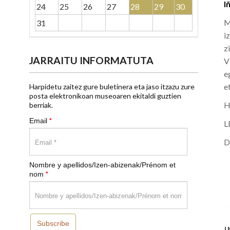
I
24
25
26
27
28
29
30
M
31
i
z
JARRAITU INFORMATUTA
V
e
e
Harpidetu zaitez gure buletinera eta jaso itzazu zure
posta elektronikoan museoaren ekitaldi guztien
H
berriak.
*
Email
L
D
Nombre y apellidos/Izen-abizenak/Prénom et
*
nom
Subscribe