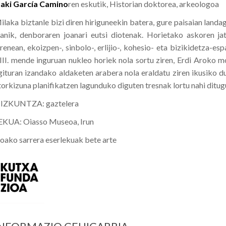
ñaki García Camino
ren eskutik, Historian doktorea, arkeologoa
ilaka biztanle bizi diren hiriguneekin batera, gure paisaian land
zanik, denboraren joanari eutsi diotenak. Horietako askoren j
irenean, ekoizpen-, sinbolo-, erlijio-, kohesio- eta bizikidetza-e
III. mende inguruan nukleo horiek nola sortu ziren, Erdi Aroko 
gituran izandako aldaketen arabera nola eraldatu ziren ikusiko dug
torkizuna planifikatzen lagunduko diguten tresnak lortu nahi ditug
IZKUNTZA: gaztelera
EKUA: Oiasso Museoa, Irun
oako sarrera eserlekuak bete arte