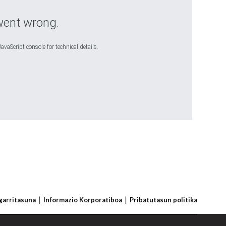
went wrong.
avaScript console for technical details.
sgarritasuna
Informazio Korporatiboa
Pribatutasun politika