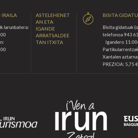
 IRAILA
ASTELEHENET
BISITA GIDAT
AN ETA
k larunbatera:
Bisita gidatuak (
IGANDE
:00
telefonoa 943 63
ARRATSALDEE
n:
TAN ITXITA
Igandero 11:00
:00
Partikularrentzak
Xantalen aztarna
PREZIOA: 5,75 €