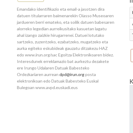
Emandako identifikazio eta email-a jasotzen dira
datuen titularraren baimenarekin Oiasso Museoaren
jardueren berri emateko, eta soilik datuen babesaren
alorreko legedian aurreikusitako kasuetan lagatu
ahal izango zaizkie hirugarrenei. Datuei lotutako
sartzeko, zuzentzeko, ezabatzeko, mugatzeko eta
aurka egiteko eskubideak gauzatu ditzakezu HAZ
edo www.irun.org/sac Egoitza Elektronikoaren bidez.
Interesdunek erreklamazio bat aurkeztu dezakete
ere Irungo Udalaren Datuak Babesteko
Ordezkariaren aurrean
dpd@irun.org
posta
elektronikoan edo Datuak Babesteko Euskal
Bulegoan www.avpd.euskadi.eus