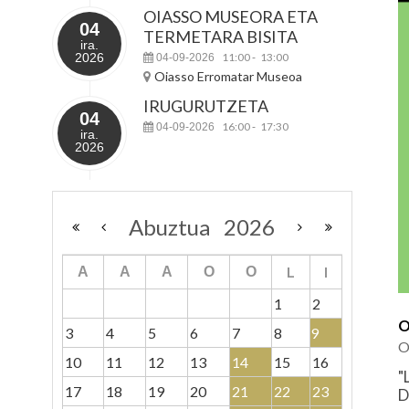
OIASSO MUSEORA ETA
04
TERMETARA BISITA
ira.
2026
11:00
13:00
04-09-2026
-
Oiasso Erromatar Museoa
IRUGURUTZETA
04
16:00
17:30
04-09-2026
-
ira.
2026
Abuztua
2026
L
I
A
A
A
O
O
1
2
O
3
4
5
6
7
8
9
O
10
11
12
13
14
15
16
"
17
18
19
20
21
22
23
D