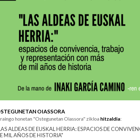
STEGUNETAN OIASSORA
raingo honetan "Ostegunetan Oiassora" zikloa
hitzaldia
:
LAS ALDEAS DE EUSKAL HERRIA: ESPACIOS DE CONVIV
E MIL AÑOS DE HISTORIA"