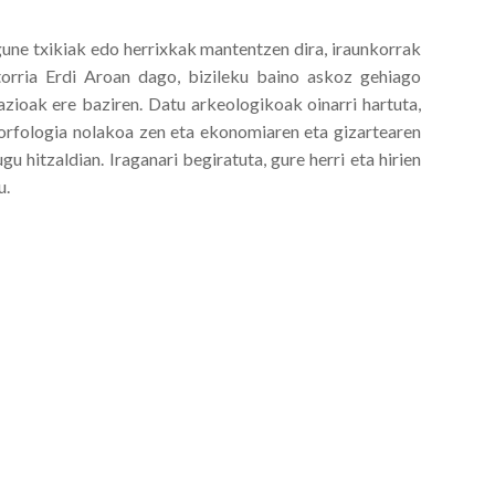
agune txikiak edo herrixkak mantentzen dira, iraunkorrak
atorria Erdi Aroan dago, bizileku baino askoz gehiago
spazioak ere baziren. Datu arkeologikoak oinarri hartuta,
morfologia nolakoa zen eta ekonomiaren eta gizartearen
u hitzaldian. Iraganari begiratuta, gure herri eta hirien
u.