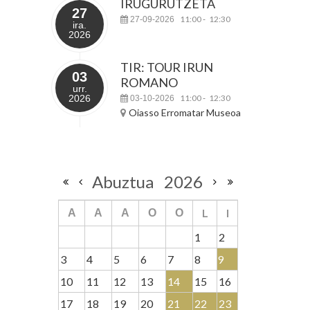
IRUGURUTZETA
27
11:00
12:30
27-09-2026
-
ira.
2026
TIR: TOUR IRUN
03
ROMANO
urr.
2026
11:00
12:30
03-10-2026
-
Oiasso Erromatar Museoa
Abuztua
2026
L
I
A
A
A
O
O
1
2
3
4
5
6
7
8
9
10
11
12
13
14
15
16
17
18
19
20
21
22
23