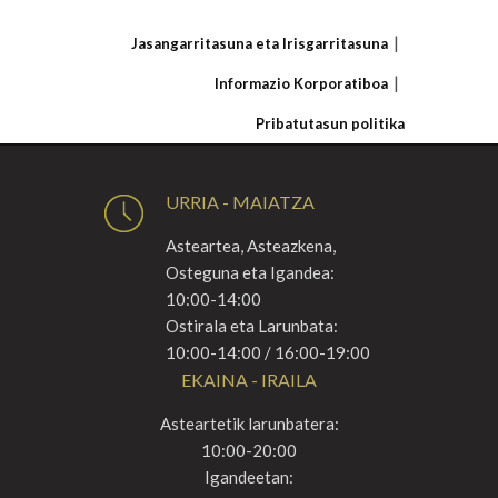
Jasangarritasuna eta Irisgarritasuna
Informazio Korporatiboa
Pribatutasun politika
URRIA - MAIATZA
Asteartea, Asteazkena,
Osteguna eta Igandea:
10:00-14:00
Ostirala eta Larunbata:
10:00-14:00 / 16:00-19:00
EKAINA - IRAILA
Asteartetik larunbatera:
10:00-20:00
Igandeetan: