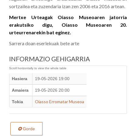
sortzailea eta zuzendaria izan zen 2006 eta 2016 artean.
Mertxe Urteagak Oiasso Museoaren jatorria
erakutsiko digu, Oiasso Museoaren 20.
urteurrenarekin bat eginez.
Sarrera doan eserlekuak bete arte
INFORMAZIO GEHIGARRIA
Hasiera
19-05-2026 19:00
Amaiera
19-05-2026 20:00
Oiasso Erromatar Museoa
Tokia
Gorde