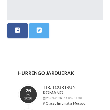
HURRENGO JARDUERAK
TIR: TOUR IRUN
26
ROMANO
ira.
2026
11:00
12:30
26-09-2026
-
Oiasso Erromatar Museoa