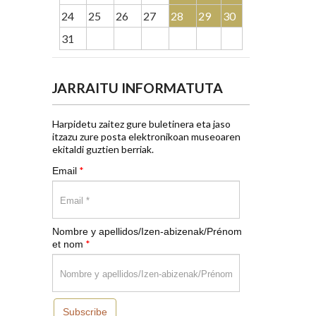
24
25
26
27
28
29
30
31
JARRAITU INFORMATUTA
Harpidetu zaitez gure buletinera eta jaso
itzazu zure posta elektronikoan museoaren
ekitaldi guztien berriak.
*
Email
Nombre y apellidos/Izen-abizenak/Prénom
*
et nom
Subscribe