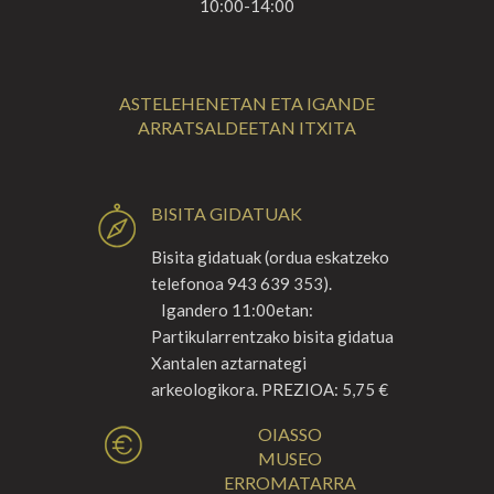
10:00-14:00
ASTELEHENETAN ETA IGANDE
ARRATSALDEETAN ITXITA
BISITA GIDATUAK
Bisita gidatuak (ordua eskatzeko
telefonoa 943 639 353).
Igandero 11:00etan:
Partikularrentzako bisita gidatua
Xantalen aztarnategi
arkeologikora. PREZIOA: 5,75 €
OIASSO
MUSEO
ERROMATARRA