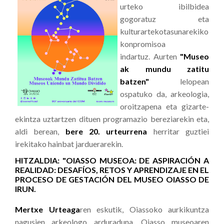
urteko ibilbidea
gogoratuz eta
kulturartekotasunarekiko
konpromisoa
indartuz. Aurten
"Museo
ak mundu zatitu
batzen"
lelopean
ospatuko da, arkeologia,
oroitzapena eta gizarte-
ekintza uztartzen dituen programazio bereziarekin eta,
aldi berean,
bere 20. urteurrena
herritar guztiei
irekitako hainbat jarduerarekin.
HITZALDIA: "OIASSO MUSEOA: DE ASPIRACIÓN A
REALIDAD: DESAFÍOS, RETOS Y APRENDIZAJE EN EL
PROCESO DE GESTACIÓN DEL MUSEO OIASSO DE
IRUN.
Mertxe Urteaga
ren eskutik, Oiassoko aurkikuntza
nagusien arkeologo arduraduna. Oiasso museoaren