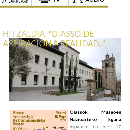
HITZALDIA: "OIASSO. DE
ASPIRACIÓN A REALIDAD..."
Oiassok Museoen
Nazioarteko Eguna
ospatuko du bere 20