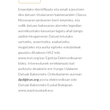
Emandako identifikazio eta email-a jasotzen
dira datuen titularraren baimenarekin Oiasso
Museoaren jardueren berri emateko, eta
soilik datuen babesaren alorreko legedian
aurreikusitako kasuetan lagatu ahal izango
zaizkie hirugarrenei. Datuei lotutako
sartzeko, zuzentzeko, ezabatzeko,
mugatzeko eta aurka egiteko eskubideak
gauzatu ditzakezu HAZ edo
www.irun.org/sac Egoitza Elektronikoaren
bidez. Interesdunek erreklamazio bat
aurkeztu dezakete ere Irungo Udalaren
Datuak Babesteko Ordezkariaren aurrean
dpd@irun.org
posta elektronikoan edo
Datuak Babesteko Euskal Bulegoan
www.avpd.euskadi.eus