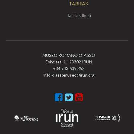
TARIFAK
Tarifak Ikusi
MUSEO ROMANO OIASSO
Eskoleta, 1 - 20302 IRUN
+34 943 639 353
info-oiassomuseo@irun.org