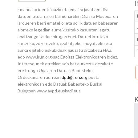
Emandako identifikazio eta email-a jasotzen dira
datuen titularraren baimenarekin Oiasso Museoaren
jardueren berri emateko, eta soilik datuen babesaren
alorreko legedian aurreikusitako kasuetan lagatu
ahal izango zaizkie hirugarrenei. Datuei lotutako
sartzeko, zuzentzeko, ezabatzeko, mugatzeko eta
aurka egiteko eskubideak gauzatu ditzakezu HAZ
edo www.irun.org/sac Egoitza Elektronikoaren bidez.
Interesdunek erreklamazio bat aurkeztu dezakete
ere Irungo Udalaren Datuak Babesteko
Ordezkariaren aurrean
dpd@irun.org
posta
elektronikoan edo Datuak Babesteko Euskal
Bulegoan www.avpd.euskadi.eus