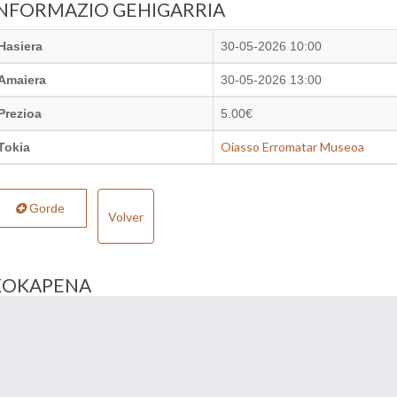
INFORMAZIO GEHIGARRIA
Hasiera
30-05-2026 10:00
Amaiera
30-05-2026 13:00
Prezioa
5.00€
Oiasso Erromatar Museoa
Tokia
Gorde
Volver
KOKAPENA