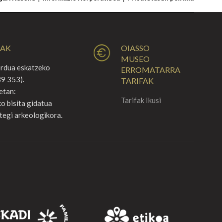
UAK
OIASSO
MUSEO
ordua eskatzeko
ERROMATARRA
9 353).
TARIFAK
etan:
Tarifak Ikusi
o bisita gidatua
tegi arkeologikora.