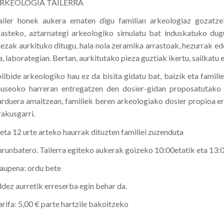
RKEOLOGIA TAILERRA
ailer honek aukera ematen digu familian arkeologiaz gozatze
asteko, aztarnategi arkeologiko simulatu bat induskatuko dugu
iezak aurkituko ditugu, hala nola zeramika arrastoak, hezurrak ed
a, laborategian. Bertan, aurkitutako pieza guztiak ikertu, sailkatu 
bilbide arkeologiko hau ez da bisita gidatu bat, baizik eta famil
useoko harreran entregatzen den dosier-gidan proposatutako u
arduera amaitzean, familiek beren arkeologiako dosier propioa e
rakusgarri.
 eta 12 urte arteko haurrak dituzten familiei zuzenduta
arunbatero. Tailerra egiteko aukerak goizeko 10:00etatik eta 13:0
raupena: ordu bete
ldez aurretik erreserba egin behar da.
arifa: 5,00 € parte hartzile bakoitzeko