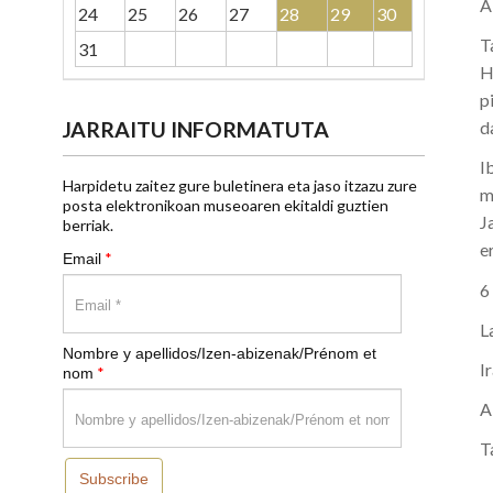
A
24
25
26
27
28
29
30
T
31
H
p
JARRAITU INFORMATUTA
d
I
Harpidetu zaitez gure buletinera eta jaso itzazu zure
m
posta elektronikoan museoaren ekitaldi guztien
J
berriak.
e
*
Email
6
L
Nombre y apellidos/Izen-abizenak/Prénom et
I
*
nom
A
T
Subscribe