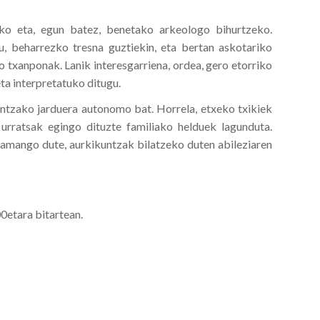
ko eta, egun batez, benetako arkeologo bihurtzeko.
, beharrezko tresna guztiekin, eta bertan askotariko
o txanponak. Lanik interesgarriena, ordea, gero etorriko
eta interpretatuko ditugu.
ientzako jarduera autonomo bat. Horrela, etxeko txikiek
rratsak egingo dituzte familiako helduek lagunduta.
ramango dute, aurkikuntzak bilatzeko duten abileziaren
0etara bitartean.