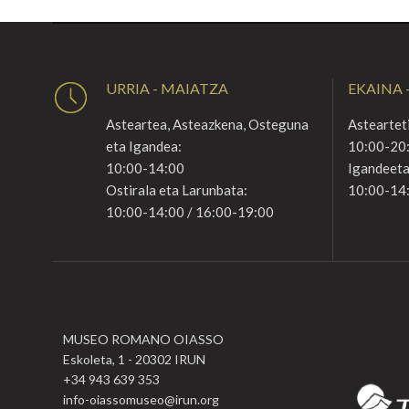
URRIA - MAIATZA
EKAINA -
Asteartea, Asteazkena, Osteguna
Astearteti
eta Igandea:
10:00-20
10:00-14:00
Igandeeta
Ostirala eta Larunbata:
10:00-14
10:00-14:00 / 16:00-19:00
MUSEO ROMANO OIASSO
Eskoleta, 1 - 20302 IRUN
+34 943 639 353
info-oiassomuseo@irun.org