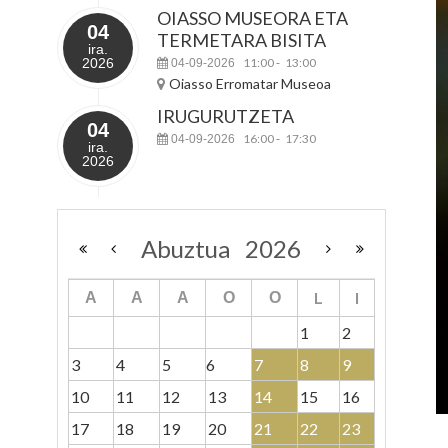
OIASSO MUSEORA ETA
04
TERMETARA BISITA
ira.
2026
11:00
13:00
04-09-2026
-
Oiasso Erromatar Museoa
IRUGURUTZETA
04
16:00
17:30
04-09-2026
-
ira.
2026
Abuztua
2026
L
I
A
A
A
O
O
1
2
3
4
5
6
7
8
9
10
11
12
13
14
15
16
17
18
19
20
21
22
23