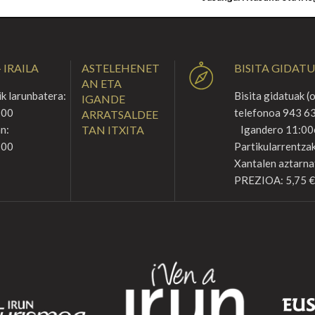
 IRAILA
ASTELEHENET
BISITA GIDAT
AN ETA
k larunbatera:
Bisita gidatuak (
IGANDE
:00
telefonoa 943 63
ARRATSALDEE
n:
TAN ITXITA
Igandero 11:00
:00
Partikularrentzak
Xantalen aztarna
PREZIOA: 5,75 €