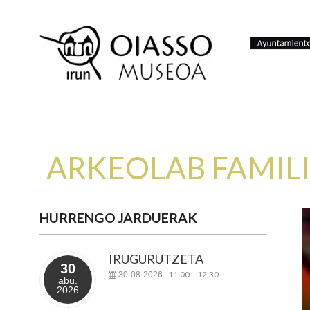
ARKEOLAB FAMIL
HURRENGO JARDUERAK
IRUGURUTZETA
30
11:00
12:30
30-08-2026
-
abu.
2026