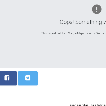
Oops! Something 
This page didn't load Google Maps correctly. See the J
Jasangarritasuna eta Iri