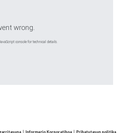
went wrong.
avaScript console for technical details.
sgarritasuna
Informazio Korporatiboa
Pribatutasun politika