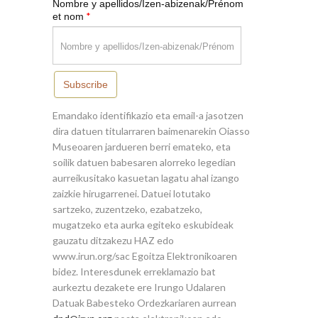
Nombre y apellidos/Izen-abizenak/Prénom
*
et nom
Subscribe
Emandako identifikazio eta email-a jasotzen
dira datuen titularraren baimenarekin Oiasso
Museoaren jardueren berri emateko, eta
soilik datuen babesaren alorreko legedian
aurreikusitako kasuetan lagatu ahal izango
zaizkie hirugarrenei. Datuei lotutako
sartzeko, zuzentzeko, ezabatzeko,
mugatzeko eta aurka egiteko eskubideak
gauzatu ditzakezu HAZ edo
www.irun.org/sac Egoitza Elektronikoaren
bidez. Interesdunek erreklamazio bat
aurkeztu dezakete ere Irungo Udalaren
Datuak Babesteko Ordezkariaren aurrean