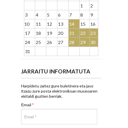
1
2
3
4
5
6
7
8
9
10
11
12
13
14
15
16
17
18
19
20
21
22
23
24
25
26
27
28
29
30
31
JARRAITU INFORMATUTA
Harpidetu zaitez gure buletinera eta jaso
itzazu zure posta elektronikoan museoaren
ekitaldi guztien berriak.
*
Email