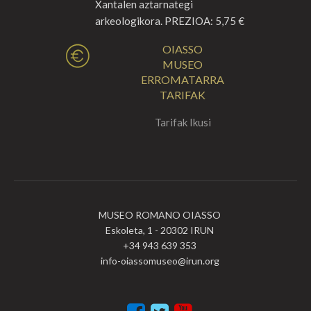
Xantalen aztarnategi
arkeologikora. PREZIOA: 5,75 €
OIASSO
MUSEO
ERROMATARRA
TARIFAK
Tarifak Ikusi
MUSEO ROMANO OIASSO
Eskoleta, 1 - 20302 IRUN
+34 943 639 353
info-oiassomuseo@irun.org