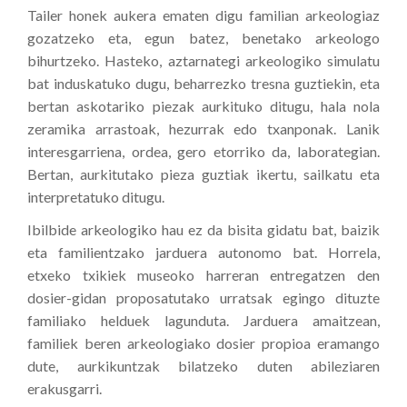
Tailer honek aukera ematen digu familian arkeologiaz
gozatzeko eta, egun batez, benetako arkeologo
bihurtzeko. Hasteko, aztarnategi arkeologiko simulatu
bat induskatuko dugu, beharrezko tresna guztiekin, eta
bertan askotariko piezak aurkituko ditugu, hala nola
zeramika arrastoak, hezurrak edo txanponak. Lanik
interesgarriena, ordea, gero etorriko da, laborategian.
Bertan, aurkitutako pieza guztiak ikertu, sailkatu eta
interpretatuko ditugu.
Ibilbide arkeologiko hau ez da bisita gidatu bat, baizik
eta familientzako jarduera autonomo bat. Horrela,
etxeko txikiek museoko harreran entregatzen den
dosier-gidan proposatutako urratsak egingo dituzte
familiako helduek lagunduta. Jarduera amaitzean,
familiek beren arkeologiako dosier propioa eramango
dute, aurkikuntzak bilatzeko duten abileziaren
erakusgarri.