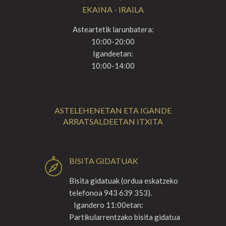
EKAINA - IRAILA
Asteartetik larunbatera:
10:00-20:00
Igandeetan:
10:00-14:00
ASTELEHENETAN ETA IGANDE
ARRATSALDEETAN ITXITA
BISITA GIDATUAK
Bisita gidatuak (ordua eskatzeko
telefonoa 943 639 353).
Igandero 11:00etan:
Partikularrentzako bisita gidatua