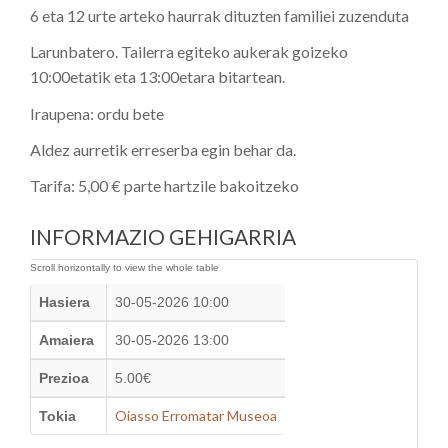
6 eta 12 urte arteko haurrak dituzten familiei zuzenduta
Larunbatero. Tailerra egiteko aukerak goizeko
10:00etatik eta 13:00etara bitartean.
Iraupena: ordu bete
Aldez aurretik erreserba egin behar da.
Tarifa: 5,00 € parte hartzile bakoitzeko
INFORMAZIO GEHIGARRIA
Hasiera
30-05-2026 10:00
Amaiera
30-05-2026 13:00
Prezioa
5.00€
Oiasso Erromatar Museoa
Tokia