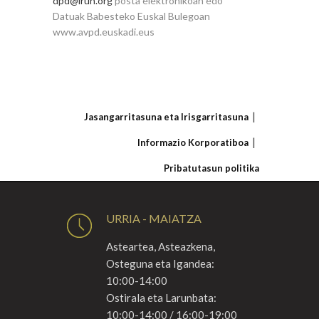
dpd@irun.org
posta elektronikoan edo
Datuak Babesteko Euskal Bulegoan
www.avpd.euskadi.eus
Jasangarritasuna eta Irisgarritasuna
Informazio Korporatiboa
Pribatutasun politika
URRIA - MAIATZA
Asteartea, Asteazkena,
Osteguna eta Igandea:
10:00-14:00
Ostirala eta Larunbata:
10:00-14:00 / 16:00-19:00