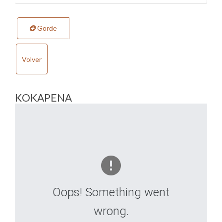
Gorde
Volver
KOKAPENA
Oops! Something went
wrong.