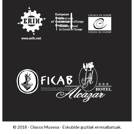
© 2018 - Oiasso Museoa - Eskubide guztiak erresalbatuak.