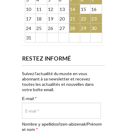
10
11
12
13
14
15
16
17
18
19
20
21
22
23
24
25
26
27
28
29
30
31
RESTEZ INFORMÉ
Suivez l'actualité du musée en vous
abonnant à sa newsletter et recevez
toutes les actualités et nouvelles dans
votre boîte email.
*
E-mail
Nombre y apellidos/Izen-abizenak/Prénom
*
et nom