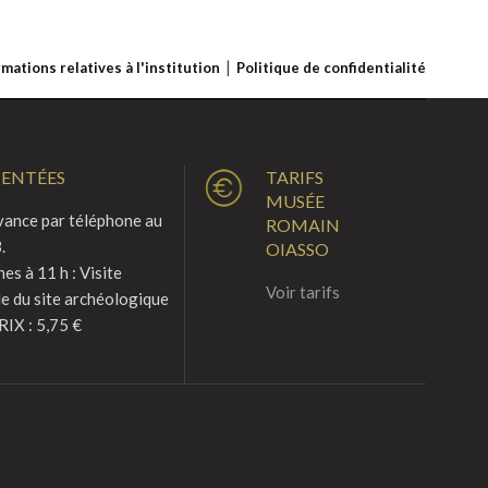
rmations relatives à l'institution
Politique de confidentialité
MENTÉES
TARIFS
MUSÉE
vance par téléphone au
ROMAIN
.
OIASSO
s à 11 h : Visite
Voir tarifs
le du site archéologique
RIX : 5,75 €