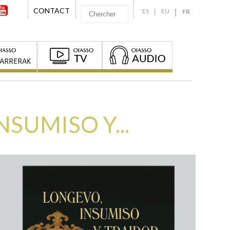
CONTACT
ES
EU
FR
SUMISO Y...