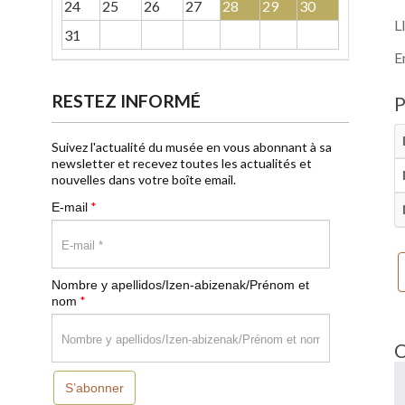
24
25
26
27
28
29
30
L
31
E
RESTEZ INFORMÉ
Suivez l'actualité du musée en vous abonnant à sa
newsletter et recevez toutes les actualités et
nouvelles dans votre boîte email.
*
E-mail
Nombre y apellidos/Izen-abizenak/Prénom et
*
nom
S’abonner