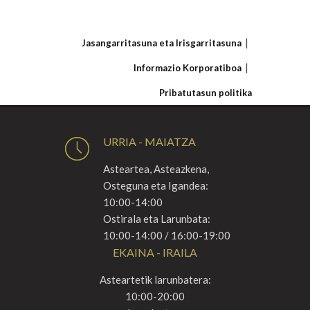
Jasangarritasuna eta Irisgarritasuna
Informazio Korporatiboa
Pribatutasun politika
URRIA - MAIATZA
Asteartea, Asteazkena,
Osteguna eta Igandea:
10:00-14:00
Ostirala eta Larunbata:
10:00-14:00 / 16:00-19:00
EKAINA - IRAILA
Asteartetik larunbatera:
10:00-20:00