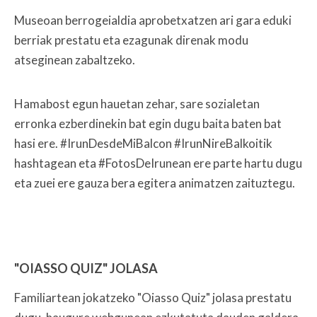
Museoan berrogeialdia aprobetxatzen ari gara eduki
berriak prestatu eta ezagunak direnak modu
atseginean zabaltzeko.
Hamabost egun hauetan zehar, sare sozialetan
erronka ezberdinekin bat egin dugu baita baten bat
hasi ere. #IrunDesdeMiBalcon #IrunNireBalkoitik
hashtagean eta #FotosDeIrunean ere parte hartu dugu
eta zuei ere gauza bera egitera animatzen zaituztegu.
"OIASSO QUIZ" JOLASA
Familiartean jokatzeko "Oiasso Quiz" jolasa prestatu