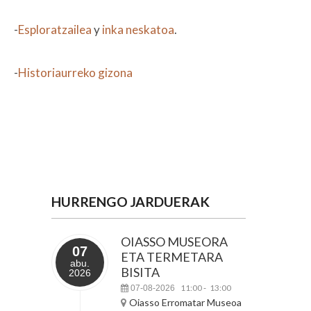
-
Esploratzailea
y
inka neskatoa
.
-
Historiaurreko gizona
HURRENGO JARDUERAK
OIASSO MUSEORA
07
ETA TERMETARA
abu.
BISITA
2026
11:00
13:00
07-08-2026
-
Oiasso Erromatar Museoa