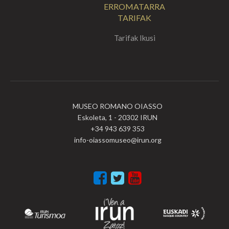
ERROMATARRA
TARIFAK
Tarifak Ikusi
MUSEO ROMANO OIASSO
Eskoleta, 1 - 20302 IRUN
+34 943 639 353
info-oiassomuseo@irun.org