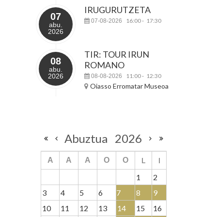
IRUGURUTZETA
07
16:00
17:30
07-08-2026
-
abu.
2026
TIR: TOUR IRUN
08
ROMANO
abu.
2026
11:00
12:30
08-08-2026
-
Oiasso Erromatar Museoa
Abuztua
2026
L
I
A
A
A
O
O
1
2
3
4
5
6
7
8
9
10
11
12
13
14
15
16