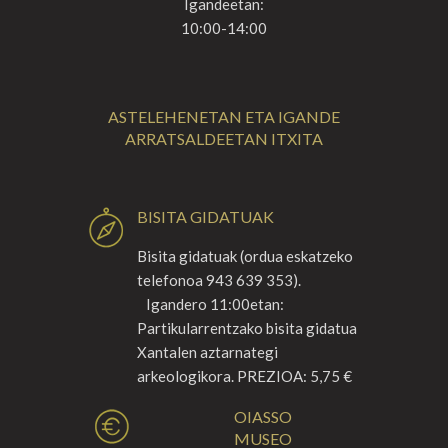
Igandeetan:
10:00-14:00
ASTELEHENETAN ETA IGANDE
ARRATSALDEETAN ITXITA
BISITA GIDATUAK
Bisita gidatuak (ordua eskatzeko
telefonoa 943 639 353).
Igandero 11:00etan:
Partikularrentzako bisita gidatua
Xantalen aztarnategi
arkeologikora. PREZIOA: 5,75 €
OIASSO
MUSEO