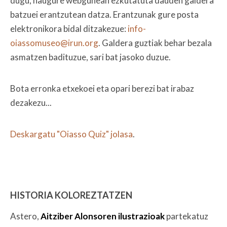
dugu, haugure webgunean ezkutatuta dauden galdera
batzuei erantzutean datza. Erantzunak gure posta
elektronikora bidal ditzakezue:
info-
oiassomuseo@irun.org
. Galdera guztiak behar bezala
asmatzen badituzue, sari bat jasoko duzue.
Bota erronka etxekoei eta opari berezi bat irabaz
dezakezu...
Deskargatu "Oiasso Quiz" jolasa
.
HISTORIA KOLOREZTATZEN
Astero,
Aitziber Alonsoren ilustrazioak
partekatuz