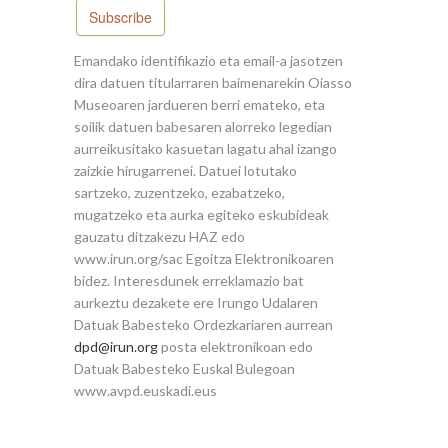
Subscribe
Emandako identifikazio eta email-a jasotzen
dira datuen titularraren baimenarekin Oiasso
Museoaren jardueren berri emateko, eta
soilik datuen babesaren alorreko legedian
aurreikusitako kasuetan lagatu ahal izango
zaizkie hirugarrenei. Datuei lotutako
sartzeko, zuzentzeko, ezabatzeko,
mugatzeko eta aurka egiteko eskubideak
gauzatu ditzakezu HAZ edo
www.irun.org/sac Egoitza Elektronikoaren
bidez. Interesdunek erreklamazio bat
aurkeztu dezakete ere Irungo Udalaren
Datuak Babesteko Ordezkariaren aurrean
dpd@irun.org
posta elektronikoan edo
Datuak Babesteko Euskal Bulegoan
www.avpd.euskadi.eus