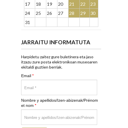
17
18
19
20
21
22
23
24
25
26
27
28
29
30
31
JARRAITU INFORMATUTA
Harpidetu zaitez gure buletinera eta jaso
itzazu zure posta elektronikoan museoaren
ekitaldi guztien berriak.
*
Email
Nombre y apellidos/Izen-abizenak/Prénom
*
et nom