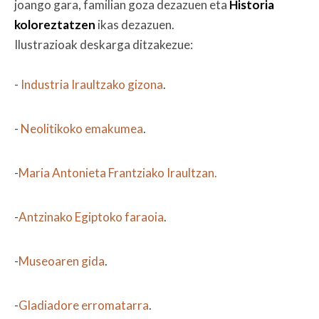
joango gara, familian goza dezazuen eta
Historia
koloreztatzen
ikas dezazuen.
Ilustrazioak deskarga ditzakezue:
-
Industria Iraultzako gizona
.
-
Neolitikoko emakumea
.
-
Maria Antonieta Frantziako Iraultzan.
-
Antzinako Egiptoko faraoia
.
-
Museoaren gida
.
-
Gladiadore erromatarra
.