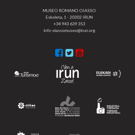
MUSEO ROMANO OIASSO
Eskoleta, 1 - 20302 IRUN
+34 943 639 353
info-oiassomuseo@irun.org