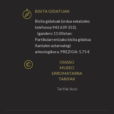
BISITA GIDATUAK
Bisita gidatuak (ordua eskatzeko
telefonoa 943 639 353).
Igandero 11:00etan:
Partikularrentzako bisita gidatua
Xantalen aztarnategi
arkeologikora. PREZIOA: 5,75 €
OIASSO
MUSEO
ERROMATARRA
TARIFAK
Tarifak Ikusi