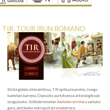
TIR: TOUR IRUN ROMANO
Bisita gidatu interaktiboa, TIR aplikazioarekin, Irungo
kaleetan barrena, Oiassoko aurkikuntza arkeologikoak
ezagutzeko. Ibilbide honetan
Xantalen ermitara
sartuko
gara, antzinako nekropoli erromatarrera.