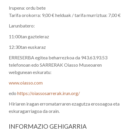
Irupena: ordu bete
Tarifa orokorra: 9,00 € helduak / tarifa murriztua: 7,00 €
Larunbatero:
11:00tan gazteleraz
12:30tan euskaraz
ERRESERBA egitea beharrezkoa da 943.63.93.53
telefonoan edo SARRERAK Oiasso Museoaren
webgunean eskuratu:
www.oiasso.com
edo
https://oiassosarrerak.irun.org/
Hiriaren iragan erromatarraren ezagutza erosoagoa eta
eskuragarriagoa da orain.
INFORMAZIO GEHIGARRIA