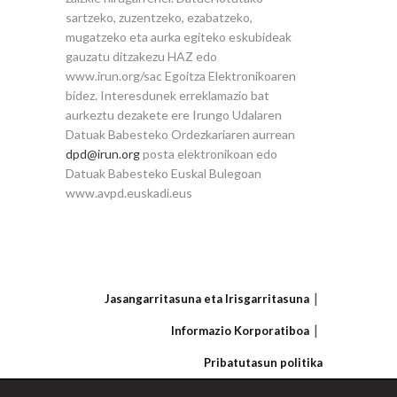
sartzeko, zuzentzeko, ezabatzeko,
mugatzeko eta aurka egiteko eskubideak
gauzatu ditzakezu HAZ edo
www.irun.org/sac Egoitza Elektronikoaren
bidez. Interesdunek erreklamazio bat
aurkeztu dezakete ere Irungo Udalaren
Datuak Babesteko Ordezkariaren aurrean
dpd@irun.org
posta elektronikoan edo
Datuak Babesteko Euskal Bulegoan
www.avpd.euskadi.eus
Jasangarritasuna eta Irisgarritasuna
Informazio Korporatiboa
Pribatutasun politika