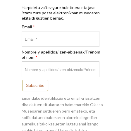
Harpidetu zaitez gure buletinera eta jaso
itzazu zure posta elektronikoan museoaren
ekitaldi guztien berriak.
*
Email
Nombre y apellidos/Izen-abizenak/Prénom
*
et nom
Subscribe
Emandako identifikazio eta email-a jasotzen
dira datuen titularraren baimenarekin Oiasso
Museoaren jardueren berri emateko, eta
soilik datuen babesaren alorreko legedian
aurreikusitako kasuetan lagatu ahal izango
zaizkie hirugarrenei. Datuei lotutako