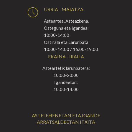
URRIA - MAIATZA
Asteartea, Asteazkena,
Osteguna eta Igandea:
10:00-14:00
Ostirala eta Larunbata:
10:00-14:00 / 16:00-19:00
EKAINA - IRAILA
Asteartetik larunbatera:
10:00-20:00
Igandeetan:
10:00-14:00
ASTELEHENETAN ETA IGANDE
ARRATSALDEETAN ITXITA