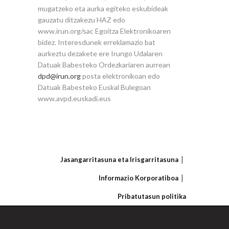
mugatzeko eta aurka egiteko eskubideak
gauzatu ditzakezu HAZ edo
www.irun.org/sac Egoitza Elektronikoaren
bidez. Interesdunek erreklamazio bat
aurkeztu dezakete ere Irungo Udalaren
Datuak Babesteko Ordezkariaren aurrean
dpd@irun.org
posta elektronikoan edo
Datuak Babesteko Euskal Bulegoan
www.avpd.euskadi.eus
Jasangarritasuna eta Irisgarritasuna
Informazio Korporatiboa
Pribatutasun politika