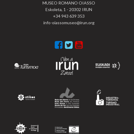
MUSEO ROMANO OIASSO
Eskoleta, 1 - 20302 IRUN
+34 943 639 353
info-oiassomuseo@irun.org