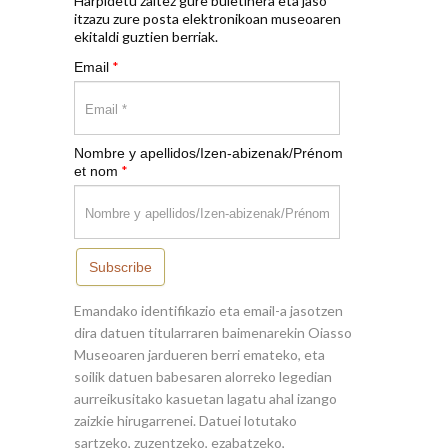
Harpidetu zaitez gure buletinera eta jaso
itzazu zure posta elektronikoan museoaren
ekitaldi guztien berriak.
*
Email
Nombre y apellidos/Izen-abizenak/Prénom
*
et nom
Subscribe
Emandako identifikazio eta email-a jasotzen
dira datuen titularraren baimenarekin Oiasso
Museoaren jardueren berri emateko, eta
soilik datuen babesaren alorreko legedian
aurreikusitako kasuetan lagatu ahal izango
zaizkie hirugarrenei. Datuei lotutako
sartzeko, zuzentzeko, ezabatzeko,