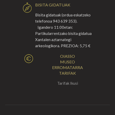
BISITA GIDATUAK
Bisita gidatuak (ordua eskatzeko
telefonoa 943 639 353).
Igandero 11:00etan:
Partikularrentzako bisita gidatua
Xantalen aztarnategi
arkeologikora. PREZIOA: 5,75 €
OIASSO
MUSEO
ERROMATARRA
TARIFAK
Tarifak Ikusi