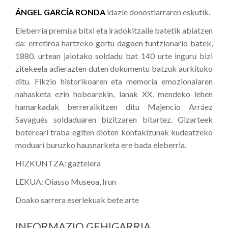
ÁNGEL GARCÍA RONDA
idazle donostiarraren eskutik.
Eleberria premisa bitxi eta iradokitzaile batetik abiatzen
da: erretiroa hartzeko gertu dagoen funtzionario batek,
1880. urtean jaiotako soldadu bat 140 urte inguru bizi
zitekeela adierazten duten dokumentu batzuk aurkituko
ditu. Fikzio historikoaren eta memoria emozionalaren
nahasketa ezin hobearekin, lanak XX. mendeko lehen
hamarkadak berreraikitzen ditu Majencio Arráez
Sayagués soldaduaren bizitzaren bitartez. Gizarteek
botereari traba egiten dioten kontakizunak kudeatzeko
moduari buruzko hausnarketa ere bada eleberria.
HIZKUNTZA: gaztelera
LEKUA: Oiasso Museoa, Irun
Doako sarrera eserlekuak bete arte
INFORMAZIO GEHIGARRIA