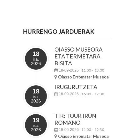
HURRENGO JARDUERAK
OIASSO MUSEORA
18
ETA TERMETARA
ira.
BISITA
2026
11:00
13:00
18-09-2026
-
Oiasso Erromatar Museoa
IRUGURUTZETA
18
16:00
17:30
18-09-2026
-
ira.
2026
TIR: TOUR IRUN
19
ROMANO
ira.
2026
11:00
12:30
19-09-2026
-
Oiasso Erromatar Museoa