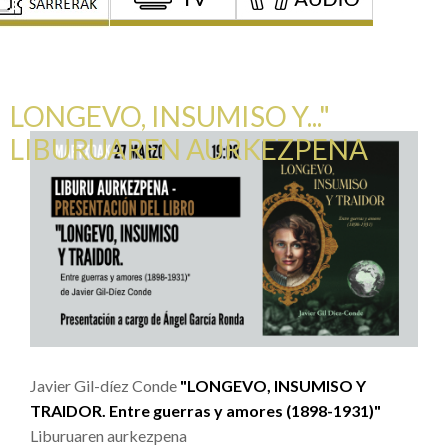
LONGEVO, INSUMISO Y..."
LIBURUAREN AURKEZPENA
Javier Gil-díez Conde
"LONGEVO, INSUMISO Y
TRAIDOR. Entre guerras y amores (1898-1931)"
Liburuaren aurkezpena