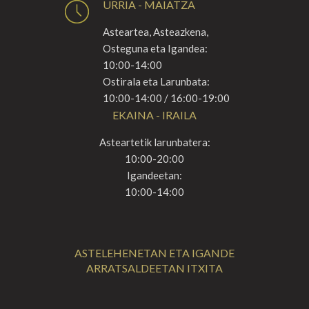
URRIA - MAIATZA
Asteartea, Asteazkena,
Osteguna eta Igandea:
10:00-14:00
Ostirala eta Larunbata:
10:00-14:00 / 16:00-19:00
EKAINA - IRAILA
Asteartetik larunbatera:
10:00-20:00
Igandeetan:
10:00-14:00
ASTELEHENETAN ETA IGANDE
ARRATSALDEETAN ITXITA