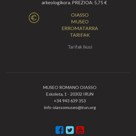
arkeologikora. PREZIOA: 5,75 €
OIASSO
MUSEO
ERROMATARRA
TARIFAK
Tarifak Ikusi
MUSEO ROMANO OIASSO
Eskoleta, 1 - 20302 IRUN
+34 943 639 353
info-oiassomuseo@irun.org