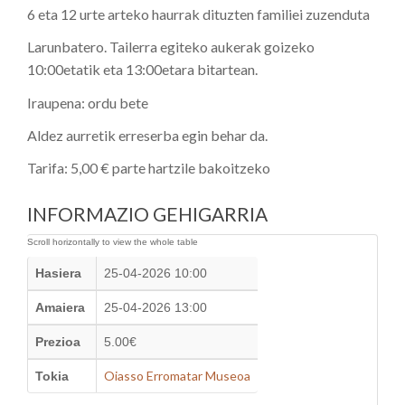
6 eta 12 urte arteko haurrak dituzten familiei zuzenduta
Larunbatero. Tailerra egiteko aukerak goizeko
10:00etatik eta 13:00etara bitartean.
Iraupena: ordu bete
Aldez aurretik erreserba egin behar da.
Tarifa: 5,00 € parte hartzile bakoitzeko
INFORMAZIO GEHIGARRIA
Hasiera
25-04-2026 10:00
Amaiera
25-04-2026 13:00
Prezioa
5.00€
Oiasso Erromatar Museoa
Tokia