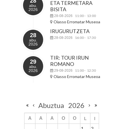
28
ETA TERMETARA
abu.
BISITA
2026
11:00
13:00
28-08-2026
-
Oiasso Erromatar Museoa
IRUGURUTZETA
28
16:00
17:30
28-08-2026
-
abu.
2026
TIR: TOUR IRUN
29
ROMANO
abu.
2026
11:00
12:30
29-08-2026
-
Oiasso Erromatar Museoa
Abuztua
2026
L
I
A
A
A
O
O
1
2