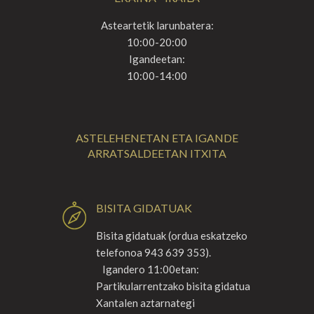
Asteartetik larunbatera:
10:00-20:00
Igandeetan:
10:00-14:00
ASTELEHENETAN ETA IGANDE
ARRATSALDEETAN ITXITA
BISITA GIDATUAK
Bisita gidatuak (ordua eskatzeko
telefonoa 943 639 353).
Igandero 11:00etan:
Partikularrentzako bisita gidatua
Xantalen aztarnategi