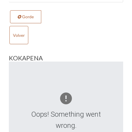
Gorde
Volver
KOKAPENA
Oops! Something went
wrong.