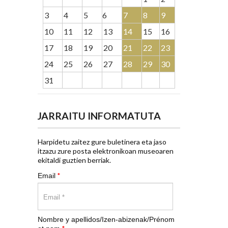
3
4
5
6
7
8
9
10
11
12
13
14
15
16
17
18
19
20
21
22
23
24
25
26
27
28
29
30
31
JARRAITU INFORMATUTA
Harpidetu zaitez gure buletinera eta jaso
itzazu zure posta elektronikoan museoaren
ekitaldi guztien berriak.
*
Email
Nombre y apellidos/Izen-abizenak/Prénom