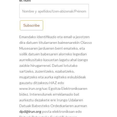
*
et nom
Subscribe
Emandako identifikazio eta email-a jasotzen
dira datuen titularraren baimenarekin Oiasso
Museoaren jardueren berri emateko, eta
soilik datuen babesaren alorreko legedian
aurreikusitako kasuetan lagatu ahal izango
zaizkie hirugarrenei. Datuei lotutako
sartzeko, zuzentzeko, ezabatzeko,
mugatzeko eta aurka egiteko eskubideak
gauzatu ditzakezu HAZ edo
www.irun.org/sac Egoitza Elektronikoaren
bidez. Interesdunek erreklamazio bat
aurkeztu dezakete ere Irungo Udalaren
Datuak Babesteko Ordezkariaren aurrean
dpd@irun.org
posta elektronikoan edo