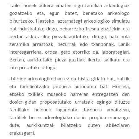
Tailer honek aukera ematen digu familian arkeologiaz
gozatzeko eta, egun batez, benetako arkeologo
bihurtzeko. Hasteko, aztarnategi arkeologiko simulatu
bat induskatuko dugu, beharrezko tresna guztiekin, eta
bertan askotariko piezak aurkituko ditugu, hala nola
zeramika arrastoak, hezurrak edo txanponak. Lanik
interesgarriena, ordea, gero etorriko da, laborategian.
Bertan, aurkitutako pieza guztiak ikertu, sailkatu eta
interpretatuko ditugu.
Ibilbide arkeologiko hau ez da bisita gidatu bat, baizik
eta familientzako jarduera autonomo bat. Horrela,
etxeko txikiek museoko harreran entregatzen den
dosier-gidan proposatutako urratsak egingo dituzte
familiako helduek lagunduta. Jarduera amaitzean,
familiek beren arkeologiako dosier propioa eramango
dute, aurkikuntzak bilatzeko duten abileziaren
erakusgarri.