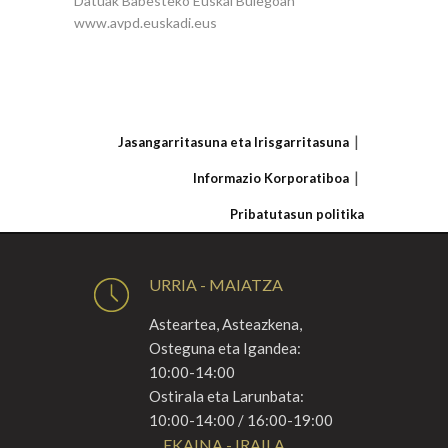
Datuak Babesteko Euskal Bulegoan
www.avpd.euskadi.eus
Jasangarritasuna eta Irisgarritasuna
Informazio Korporatiboa
Pribatutasun politika
URRIA - MAIATZA
Asteartea, Asteazkena,
Osteguna eta Igandea:
10:00-14:00
Ostirala eta Larunbata:
10:00-14:00 / 16:00-19:00
EKAINA - IRAILA