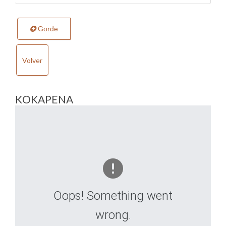
Gorde
Volver
KOKAPENA
Oops! Something went
wrong.