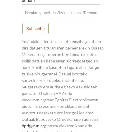
*
et nom
Subscribe
Emandako identifikazio eta email-a jasotzen
dira datuen titularraren baimenarekin Oiasso
Museoaren jardueren berri emateko, eta
soilik datuen babesaren alorreko legedian
aurreikusitako kasuetan lagatu ahal izango
zaizkie hirugarrenei. Datuei lotutako
sartzeko, zuzentzeko, ezabatzeko,
mugatzeko eta aurka egiteko eskubideak
gauzatu ditzakezu HAZ edo
www.irun.org/sac Egoitza Elektronikoaren
bidez. Interesdunek erreklamazio bat
aurkeztu dezakete ere Irungo Udalaren
Datuak Babesteko Ordezkariaren aurrean
dpd@irun.org
posta elektronikoan edo