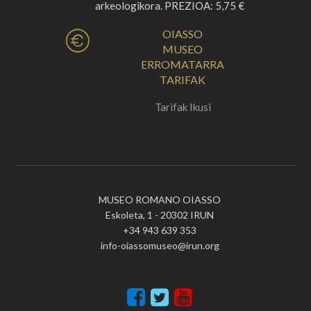
arkeologikora. PREZIOA: 5,75 €
OIASSO
MUSEO
ERROMATARRA
TARIFAK
Tarifak Ikusi
MUSEO ROMANO OIASSO
Eskoleta, 1 - 20302 IRUN
+34 943 639 353
info-oiassomuseo@irun.org