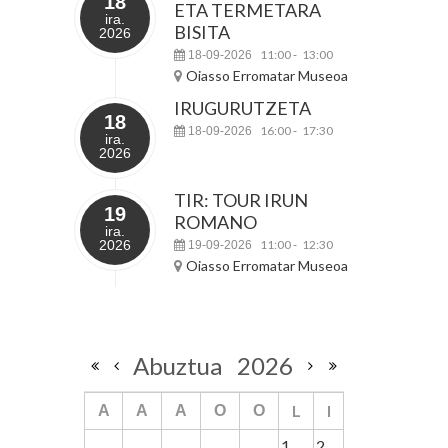
18
ETA TERMETARA
ira.
BISITA
2026
11:00
13:00
18-09-2026
-
Oiasso Erromatar Museoa
IRUGURUTZETA
18
16:00
17:30
18-09-2026
-
ira.
2026
TIR: TOUR IRUN
19
ROMANO
ira.
2026
11:00
12:30
19-09-2026
-
Oiasso Erromatar Museoa
Abuztua
2026
L
I
A
A
A
O
O
1
2