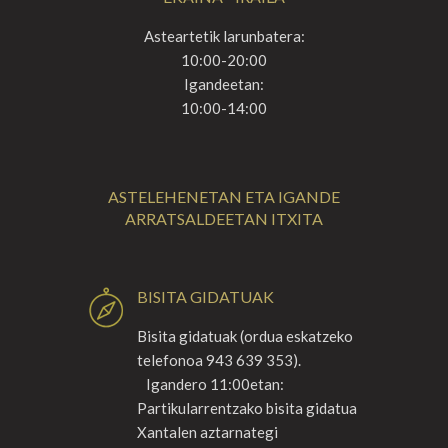
Asteartetik larunbatera:
10:00-20:00
Igandeetan:
10:00-14:00
ASTELEHENETAN ETA IGANDE
ARRATSALDEETAN ITXITA
BISITA GIDATUAK
Bisita gidatuak (ordua eskatzeko
telefonoa 943 639 353).
Igandero 11:00etan:
Partikularrentzako bisita gidatua
Xantalen aztarnategi