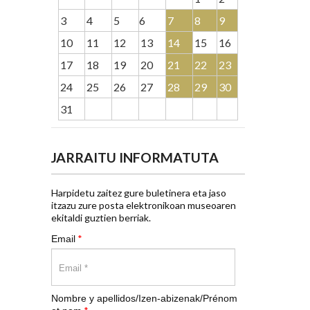
3
4
5
6
7
8
9
10
11
12
13
14
15
16
17
18
19
20
21
22
23
24
25
26
27
28
29
30
31
JARRAITU INFORMATUTA
Harpidetu zaitez gure buletinera eta jaso
itzazu zure posta elektronikoan museoaren
ekitaldi guztien berriak.
*
Email
Nombre y apellidos/Izen-abizenak/Prénom