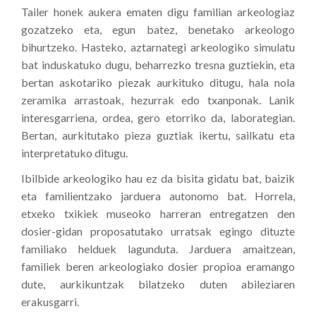
Tailer honek aukera ematen digu familian arkeologiaz
gozatzeko eta, egun batez, benetako arkeologo
bihurtzeko. Hasteko, aztarnategi arkeologiko simulatu
bat induskatuko dugu, beharrezko tresna guztiekin, eta
bertan askotariko piezak aurkituko ditugu, hala nola
zeramika arrastoak, hezurrak edo txanponak. Lanik
interesgarriena, ordea, gero etorriko da, laborategian.
Bertan, aurkitutako pieza guztiak ikertu, sailkatu eta
interpretatuko ditugu.
Ibilbide arkeologiko hau ez da bisita gidatu bat, baizik
eta familientzako jarduera autonomo bat. Horrela,
etxeko txikiek museoko harreran entregatzen den
dosier-gidan proposatutako urratsak egingo dituzte
familiako helduek lagunduta. Jarduera amaitzean,
familiek beren arkeologiako dosier propioa eramango
dute, aurkikuntzak bilatzeko duten abileziaren
erakusgarri.