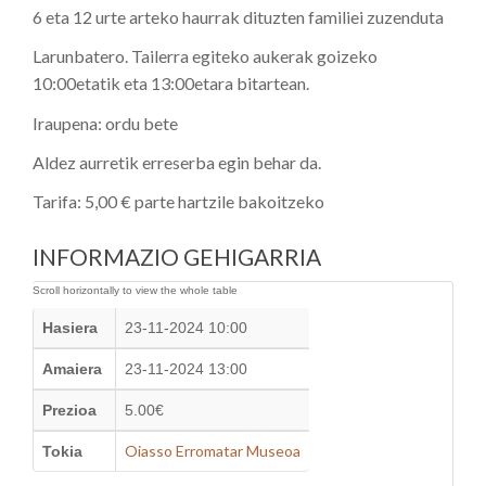
6 eta 12 urte arteko haurrak dituzten familiei zuzenduta
Larunbatero. Tailerra egiteko aukerak goizeko
10:00etatik eta 13:00etara bitartean.
Iraupena: ordu bete
Aldez aurretik erreserba egin behar da.
Tarifa: 5,00 € parte hartzile bakoitzeko
INFORMAZIO GEHIGARRIA
Hasiera
23-11-2024 10:00
Amaiera
23-11-2024 13:00
Prezioa
5.00€
Oiasso Erromatar Museoa
Tokia