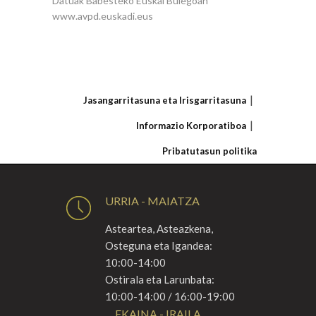
Datuak Babesteko Euskal Bulegoan
www.avpd.euskadi.eus
Jasangarritasuna eta Irisgarritasuna
Informazio Korporatiboa
Pribatutasun politika
URRIA - MAIATZA
Asteartea, Asteazkena,
Osteguna eta Igandea:
10:00-14:00
Ostirala eta Larunbata:
10:00-14:00 / 16:00-19:00
EKAINA - IRAILA