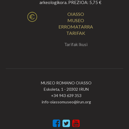
arkeologikora. PREZIOA: 5,75 €
OIASSO
MUSEO
ERROMATARRA
TARIFAK
Tarifak Ikusi
MUSEO ROMANO OIASSO
Eskoleta, 1 - 20302 IRUN
+34 943 639 353
info-oiassomuseo@irun.org