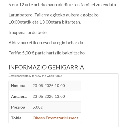
6 eta 12 urte arteko haurrak dituzten familiei zuzenduta
Larunbatero. Tailerra egiteko aukerak goizeko
10:00etatik eta 13:00etara bitartean.
Iraupena: ordu bete
Aldez aurretik erreserba egin behar da.
Tarifa: 5,00 € parte hartzile bakoitzeko
INFORMAZIO GEHIGARRIA
Hasiera
23-05-2026 10:00
Amaiera
23-05-2026 13:00
Prezioa
5.00€
Oiasso Erromatar Museoa
Tokia