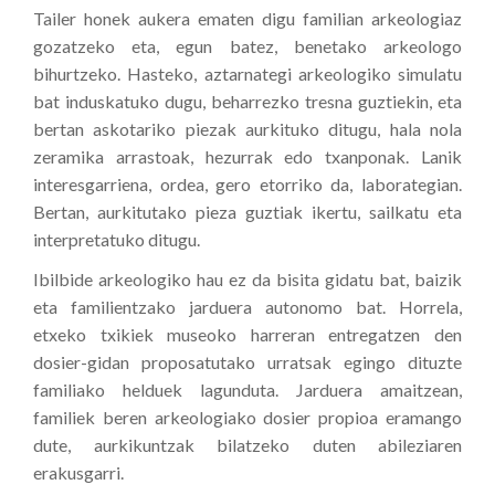
Tailer honek aukera ematen digu familian arkeologiaz
gozatzeko eta, egun batez, benetako arkeologo
bihurtzeko. Hasteko, aztarnategi arkeologiko simulatu
bat induskatuko dugu, beharrezko tresna guztiekin, eta
bertan askotariko piezak aurkituko ditugu, hala nola
zeramika arrastoak, hezurrak edo txanponak. Lanik
interesgarriena, ordea, gero etorriko da, laborategian.
Bertan, aurkitutako pieza guztiak ikertu, sailkatu eta
interpretatuko ditugu.
Ibilbide arkeologiko hau ez da bisita gidatu bat, baizik
eta familientzako jarduera autonomo bat. Horrela,
etxeko txikiek museoko harreran entregatzen den
dosier-gidan proposatutako urratsak egingo dituzte
familiako helduek lagunduta. Jarduera amaitzean,
familiek beren arkeologiako dosier propioa eramango
dute, aurkikuntzak bilatzeko duten abileziaren
erakusgarri.