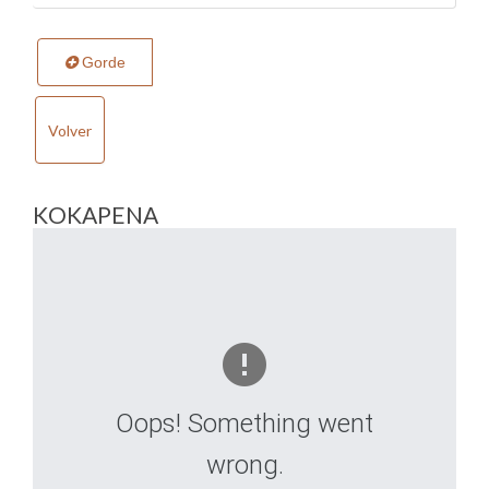
Gorde
Volver
KOKAPENA
Oops! Something went
wrong.