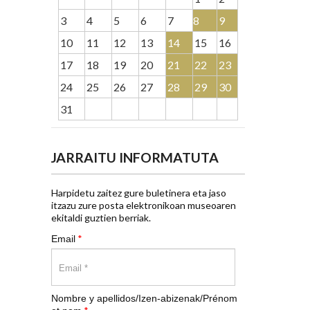
3
4
5
6
7
8
9
10
11
12
13
14
15
16
17
18
19
20
21
22
23
24
25
26
27
28
29
30
31
JARRAITU INFORMATUTA
Harpidetu zaitez gure buletinera eta jaso
itzazu zure posta elektronikoan museoaren
ekitaldi guztien berriak.
*
Email
Nombre y apellidos/Izen-abizenak/Prénom