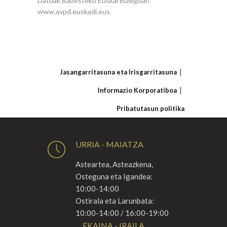
Datuak Babesteko Euskal Bulegoan
www.avpd.euskadi.eus
Jasangarritasuna eta Irisgarritasuna
Informazio Korporatiboa
Pribatutasun politika
URRIA - MAIATZA
Asteartea, Asteazkena,
Osteguna eta Igandea:
10:00-14:00
Ostirala eta Larunbata:
10:00-14:00 / 16:00-19:00
EKAINA - IRAILA