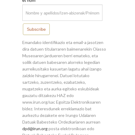
*
et nom
Subscribe
Emandako identifikazio eta email-a jasotzen
dira datuen titularraren baimenarekin Oiasso
Museoaren jardueren berri emateko, eta
soilik datuen babesaren alorreko legedian
aurreikusitako kasuetan lagatu ahal izango
zaizkie hirugarrenei. Datuei lotutako
sartzeko, zuzentzeko, ezabatzeko,
mugatzeko eta aurka egiteko eskubideak
gauzatu ditzakezu HAZ edo
www.irun.org/sac Egoitza Elektronikoaren
bidez. Interesdunek erreklamazio bat
aurkeztu dezakete ere Irungo Udalaren
Datuak Babesteko Ordezkariaren aurrean
dpd@irun.org
posta elektronikoan edo