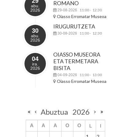
29
ROMANO
abu.
2026
11:00
12:30
29-08-2026
-
Oiasso Erromatar Museoa
IRUGURUTZETA
30
11:00
12:30
30-08-2026
-
abu.
2026
OIASSO MUSEORA
04
ETA TERMETARA
ira.
BISITA
2026
11:00
13:00
04-09-2026
-
Oiasso Erromatar Museoa
Abuztua
2026
L
I
A
A
A
O
O
1
2