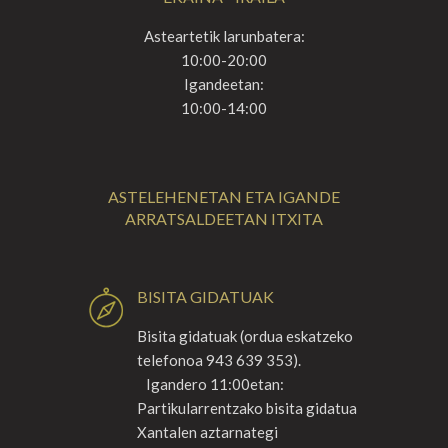
Asteartetik larunbatera:
10:00-20:00
Igandeetan:
10:00-14:00
ASTELEHENETAN ETA IGANDE
ARRATSALDEETAN ITXITA
BISITA GIDATUAK
Bisita gidatuak (ordua eskatzeko
telefonoa 943 639 353).
Igandero 11:00etan:
Partikularrentzako bisita gidatua
Xantalen aztarnategi