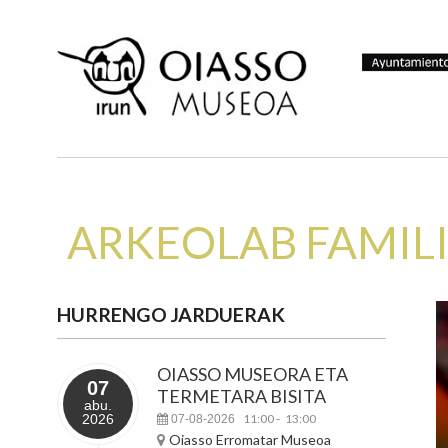
ARKEOLAB FAMIL
HURRENGO JARDUERAK
OIASSO MUSEORA ETA
07
TERMETARA BISITA
abu.
2026
11:00
13:00
07-08-2026
-
Oiasso Erromatar Museoa