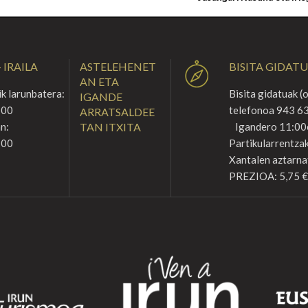
 IRAILA
ASTELEHENET
BISITA GIDAT
AN ETA
k larunbatera:
Bisita gidatuak (
IGANDE
:00
telefonoa 943 63
ARRATSALDEE
n:
TAN ITXITA
Igandero 11:00
:00
Partikularrentzak
Xantalen aztarna
PREZIOA: 5,75 €