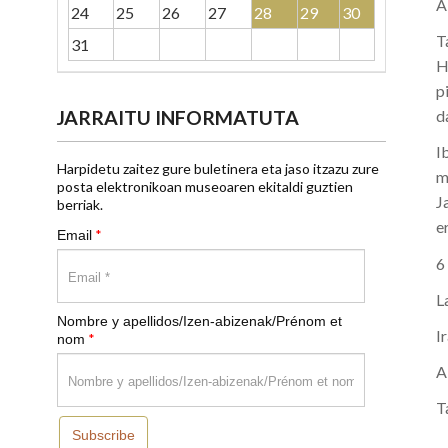
A
24
25
26
27
28
29
30
T
31
H
p
JARRAITU INFORMATUTA
d
I
Harpidetu zaitez gure buletinera eta jaso itzazu zure
m
posta elektronikoan museoaren ekitaldi guztien
J
berriak.
e
*
Email
6
L
Nombre y apellidos/Izen-abizenak/Prénom et
I
*
nom
A
T
Subscribe