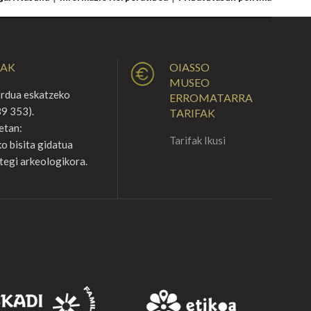
UAK
OIASSO
MUSEO
ordua eskatzeko
ERROMATARRA
9 353).
TARIFAK
etan:
Tarifak Ikusi
o bisita gidatua
tegi arkeologikora.