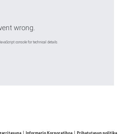
went wrong.
avaScript console for technical details.
sgarritasuna
Informazio Korporatiboa
Pribatutasun politika