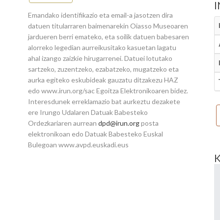
Emandako identifikazio eta email-a jasotzen dira
datuen titularraren baimenarekin Oiasso Museoaren
jardueren berri emateko, eta soilik datuen babesaren
alorreko legedian aurreikusitako kasuetan lagatu
ahal izango zaizkie hirugarrenei. Datuei lotutako
sartzeko, zuzentzeko, ezabatzeko, mugatzeko eta
aurka egiteko eskubideak gauzatu ditzakezu HAZ
edo www.irun.org/sac Egoitza Elektronikoaren bidez.
Interesdunek erreklamazio bat aurkeztu dezakete
ere Irungo Udalaren Datuak Babesteko
Ordezkariaren aurrean
dpd@irun.org
posta
elektronikoan edo Datuak Babesteko Euskal
Bulegoan www.avpd.euskadi.eus