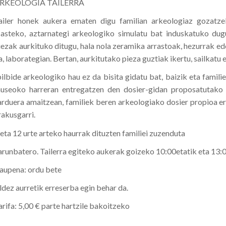
RKEOLOGIA TAILERRA
ailer honek aukera ematen digu familian arkeologiaz gozatze
asteko, aztarnategi arkeologiko simulatu bat induskatuko dugu
iezak aurkituko ditugu, hala nola zeramika arrastoak, hezurrak ed
a, laborategian. Bertan, aurkitutako pieza guztiak ikertu, sailkatu 
bilbide arkeologiko hau ez da bisita gidatu bat, baizik eta famil
useoko harreran entregatzen den dosier-gidan proposatutako u
arduera amaitzean, familiek beren arkeologiako dosier propioa e
rakusgarri.
 eta 12 urte arteko haurrak dituzten familiei zuzenduta
arunbatero. Tailerra egiteko aukerak goizeko 10:00etatik eta 13:0
raupena: ordu bete
ldez aurretik erreserba egin behar da.
arifa: 5,00 € parte hartzile bakoitzeko