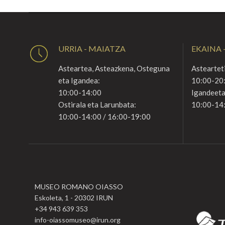
URRIA - MAIATZA
EKAINA -
Asteartea, Asteazkena, Osteguna
Astearteti
eta Igandea:
10:00-20
10:00-14:00
Igandeeta
Ostirala eta Larunbata:
10:00-14
10:00-14:00 / 16:00-19:00
MUSEO ROMANO OIASSO
Eskoleta, 1 - 20302 IRUN
+34 943 639 353
info-oiassomuseo@irun.org