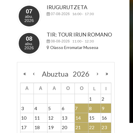
IRUGURUTZETA
07
16:00
17:30
07-08-2026
-
abu.
2026
TIR: TOUR IRUN ROMANO
08
11:00
12:30
08-08-2026
-
abu.
Oiasso Erromatar Museoa
2026
Abuztua
2026
L
I
A
A
A
O
O
1
2
3
4
5
6
7
8
9
10
11
12
13
14
15
16
17
18
19
20
21
22
23