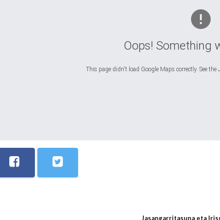
Oops! Something 
This page didn't load Google Maps correctly. See the J
Jasangarritasuna eta Iri