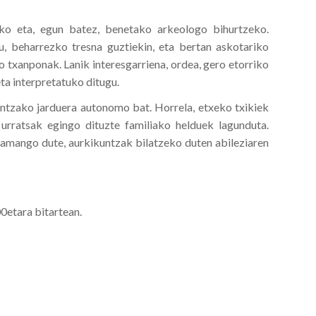
ko eta, egun batez, benetako arkeologo bihurtzeko.
, beharrezko tresna guztiekin, eta bertan askotariko
o txanponak. Lanik interesgarriena, ordea, gero etorriko
eta interpretatuko ditugu.
ientzako jarduera autonomo bat. Horrela, etxeko txikiek
rratsak egingo dituzte familiako helduek lagunduta.
ramango dute, aurkikuntzak bilatzeko duten abileziaren
0etara bitartean.