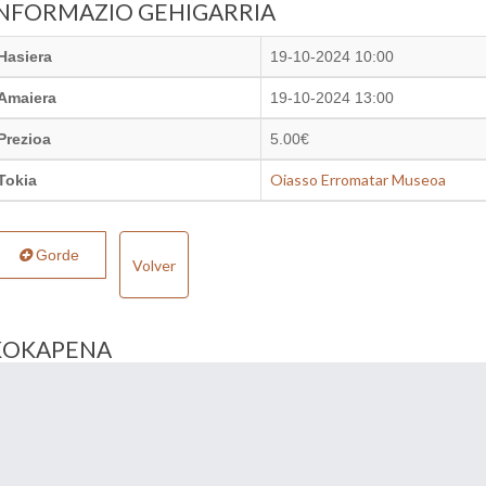
INFORMAZIO GEHIGARRIA
Hasiera
19-10-2024 10:00
Amaiera
19-10-2024 13:00
Prezioa
5.00€
Oiasso Erromatar Museoa
Tokia
Gorde
Volver
KOKAPENA