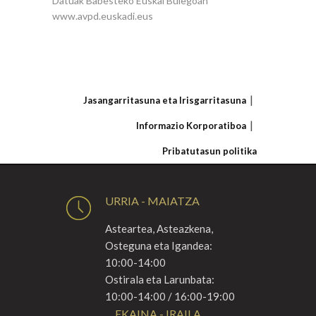
Datuak Babesteko Euskal Bulegoan
www.avpd.euskadi.eus
Jasangarritasuna eta Irisgarritasuna
Informazio Korporatiboa
Pribatutasun politika
URRIA - MAIATZA
Asteartea, Asteazkena,
Osteguna eta Igandea:
10:00-14:00
Ostirala eta Larunbata:
10:00-14:00 / 16:00-19:00
EKAINA - IRAILA