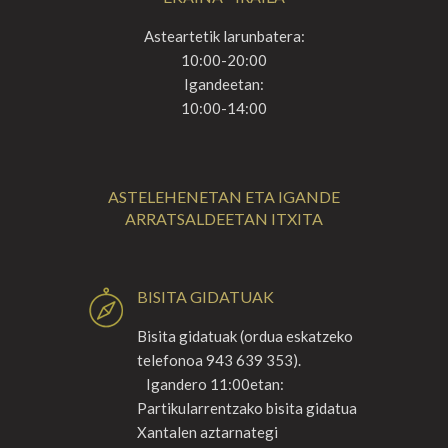
Asteartetik larunbatera:
10:00-20:00
Igandeetan:
10:00-14:00
ASTELEHENETAN ETA IGANDE
ARRATSALDEETAN ITXITA
BISITA GIDATUAK
Bisita gidatuak (ordua eskatzeko
telefonoa 943 639 353).
Igandero 11:00etan:
Partikularrentzako bisita gidatua
Xantalen aztarnategi