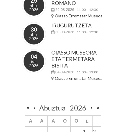
29
ROMANO
abu.
2026
11:00
12:30
29-08-2026
-
Oiasso Erromatar Museoa
IRUGURUTZETA
30
11:00
12:30
30-08-2026
-
abu.
2026
OIASSO MUSEORA
04
ETA TERMETARA
ira.
BISITA
2026
11:00
13:00
04-09-2026
-
Oiasso Erromatar Museoa
Abuztua
2026
L
I
A
A
A
O
O
1
2