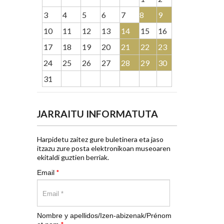
3
4
5
6
7
8
9
10
11
12
13
14
15
16
17
18
19
20
21
22
23
24
25
26
27
28
29
30
31
JARRAITU INFORMATUTA
Harpidetu zaitez gure buletinera eta jaso
itzazu zure posta elektronikoan museoaren
ekitaldi guztien berriak.
*
Email
Nombre y apellidos/Izen-abizenak/Prénom