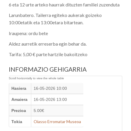
6 eta 12 urte arteko haurrak dituzten familiei zuzenduta
Larunbatero. Tailerra egiteko aukerak goizeko
10:00etatik eta 13:00etara bitartean.
Iraupena: ordu bete
Aldez aurretik erreserba egin behar da.
Tarifa: 5,00 € parte hartzile bakoitzeko
INFORMAZIO GEHIGARRIA
Hasiera
16-05-2026 10:00
Amaiera
16-05-2026 13:00
Prezioa
5.00€
Oiasso Erromatar Museoa
Tokia