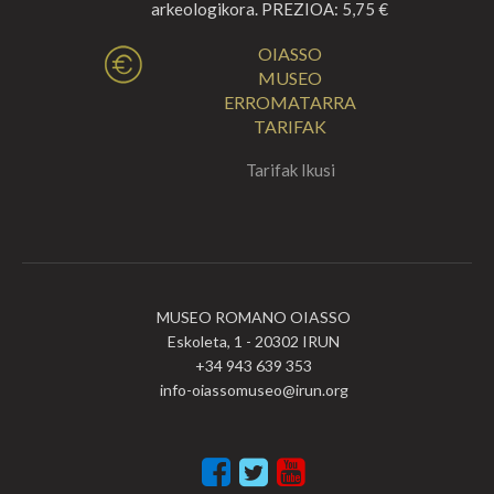
arkeologikora. PREZIOA: 5,75 €
OIASSO
MUSEO
ERROMATARRA
TARIFAK
Tarifak Ikusi
MUSEO ROMANO OIASSO
Eskoleta, 1 - 20302 IRUN
+34 943 639 353
info-oiassomuseo@irun.org