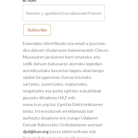
*
et nom
Subscribe
Emandako identifikazio eta email-a jasotzen
dira datuen titularraren baimenarekin Oiasso
Museoaren jardueren berri emateko, eta
soilik datuen babesaren alorreko legedian
aurreikusitako kasuetan lagatu ahal izango
zaizkie hirugarrenei. Datuei lotutako
sartzeko, zuzentzeko, ezabatzeko,
mugatzeko eta aurka egiteko eskubideak
gauzatu ditzakezu HAZ edo
www.irun.org/sac Egoitza Elektronikoaren
bidez. Interesdunek erreklamazio bat
aurkeztu dezakete ere Irungo Udalaren
Datuak Babesteko Ordezkariaren aurrean
dpd@irun.org
posta elektronikoan edo