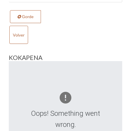
Gorde
Volver
KOKAPENA
Oops! Something went
wrong.