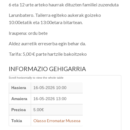
6 eta 12 urte arteko haurrak dituzten familiei zuzenduta
Larunbatero. Tailerra egiteko aukerak goizeko
10:00etatik eta 13:00etara bitartean.
Iraupena: ordu bete
Aldez aurretik erreserba egin behar da.
Tarifa: 5,00 € parte hartzile bakoitzeko
INFORMAZIO GEHIGARRIA
Hasiera
16-05-2026 10:00
Amaiera
16-05-2026 13:00
Prezioa
5.00€
Oiasso Erromatar Museoa
Tokia