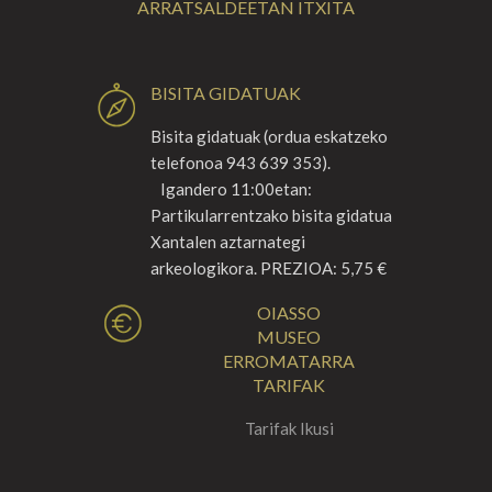
ARRATSALDEETAN ITXITA
BISITA GIDATUAK
Bisita gidatuak (ordua eskatzeko
telefonoa 943 639 353).
Igandero 11:00etan:
Partikularrentzako bisita gidatua
Xantalen aztarnategi
arkeologikora. PREZIOA: 5,75 €
OIASSO
MUSEO
ERROMATARRA
TARIFAK
Tarifak Ikusi