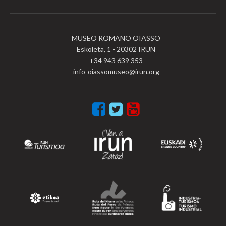
MUSEO ROMANO OIASSO
Eskoleta, 1 - 20302 IRUN
+34 943 639 353
info-oiassomuseo@irun.org