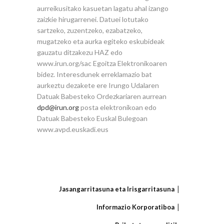
aurreikusitako kasuetan lagatu ahal izango
zaizkie hirugarrenei. Datuei lotutako
sartzeko, zuzentzeko, ezabatzeko,
mugatzeko eta aurka egiteko eskubideak
gauzatu ditzakezu HAZ edo
www.irun.org/sac Egoitza Elektronikoaren
bidez. Interesdunek erreklamazio bat
aurkeztu dezakete ere Irungo Udalaren
Datuak Babesteko Ordezkariaren aurrean
dpd@irun.org
posta elektronikoan edo
Datuak Babesteko Euskal Bulegoan
www.avpd.euskadi.eus
Jasangarritasuna eta Irisgarritasuna
Informazio Korporatiboa