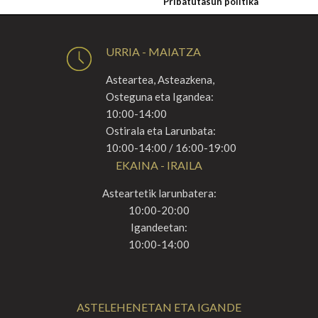
Pribatutasun politika
URRIA - MAIATZA
Asteartea, Asteazkena,
Osteguna eta Igandea:
10:00-14:00
Ostirala eta Larunbata:
10:00-14:00 / 16:00-19:00
EKAINA - IRAILA
Asteartetik larunbatera:
10:00-20:00
Igandeetan:
10:00-14:00
ASTELEHENETAN ETA IGANDE