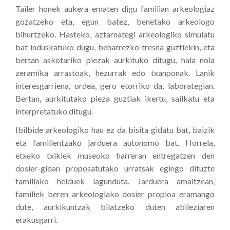
Tailer honek aukera ematen digu familian arkeologiaz
gozatzeko eta, egun batez, benetako arkeologo
bihurtzeko. Hasteko, aztarnategi arkeologiko simulatu
bat induskatuko dugu, beharrezko tresna guztiekin, eta
bertan askotariko piezak aurkituko ditugu, hala nola
zeramika arrastoak, hezurrak edo txanponak. Lanik
interesgarriena, ordea, gero etorriko da, laborategian.
Bertan, aurkitutako pieza guztiak ikertu, sailkatu eta
interpretatuko ditugu.
Ibilbide arkeologiko hau ez da bisita gidatu bat, baizik
eta familientzako jarduera autonomo bat. Horrela,
etxeko txikiek museoko harreran entregatzen den
dosier-gidan proposatutako urratsak egingo dituzte
familiako helduek lagunduta. Jarduera amaitzean,
familiek beren arkeologiako dosier propioa eramango
dute, aurkikuntzak bilatzeko duten abileziaren
erakusgarri.