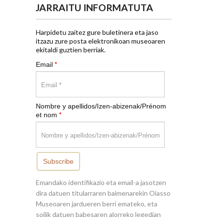
JARRAITU INFORMATUTA
Harpidetu zaitez gure buletinera eta jaso
itzazu zure posta elektronikoan museoaren
ekitaldi guztien berriak.
*
Email
Nombre y apellidos/Izen-abizenak/Prénom
*
et nom
Subscribe
Emandako identifikazio eta email-a jasotzen
dira datuen titularraren baimenarekin Oiasso
Museoaren jardueren berri emateko, eta
soilik datuen babesaren alorreko legedian