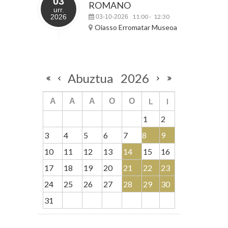
03
ROMANO
urr.
2026
11:00
12:30
03-10-2026
-
Oiasso Erromatar Museoa
Abuztua
2026
L
I
A
A
A
O
O
1
2
3
4
5
6
7
8
9
10
11
12
13
14
15
16
17
18
19
20
21
22
23
24
25
26
27
28
29
30
31