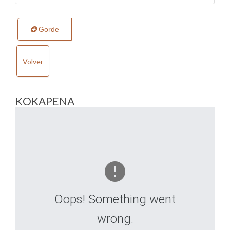
Gorde
Volver
KOKAPENA
Oops! Something went
wrong.