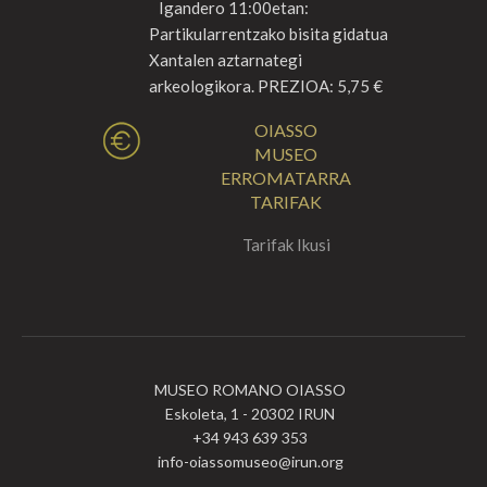
Igandero 11:00etan:
Partikularrentzako bisita gidatua
Xantalen aztarnategi
arkeologikora. PREZIOA: 5,75 €
OIASSO
MUSEO
ERROMATARRA
TARIFAK
Tarifak Ikusi
MUSEO ROMANO OIASSO
Eskoleta, 1 - 20302 IRUN
+34 943 639 353
info-oiassomuseo@irun.org