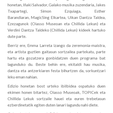
honetan, Iñaki Salvador, Galako musika zuzendaria, Jakes
Txapartegi, Simon Ezquiaga, Esther
Barandiaran, MagicSing Elkartea, Uikan Dantza Taldea,
Ezezagunok (Oiasso Museoan eta Chillida Lekun) eta
Verdini Dantza Taldeko (Chillida Lekun) kideek hartuko
dute parte.
Berriz ere, Emma Larreta izango da zeremonia-maistra,
eta artista guztien gaitasun sortzailea partekatu, parte
hartu eta gozatzera gonbidatzen duen programa bat
lagunduko du. Beste behin ere, ekitaldi hau musika,
dantza eta antzerkiaren festa bihurtzen da, sorkuntzari
leku eman nahian.
Edizio honetan bost urteko ibilbidea ospatuko duen
ekimen honen bitartez, Oiasso Museoak, TOPICek eta
Chillida Lekuk sortzaile hauei eta euren trebetasun
ezberdinetatik egiten duten lanari lagundu nahi diete.