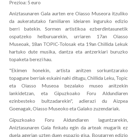
Prezioa: 5 euro
Aniztasunaren Gala aurten ere Oiasso Museora itzuliko
da aukeratutako familiaren ideiaren inguruko edizio
berri batekin. Sormen artistikoa ezberdintasunetik
ospatzeko helburuarekin, urriaren 17an Oiasso
Museoak, 18an TOPIC-Tolosak eta 19an Chillida Lekuk
hartuko dute musika, dantza eta antzerkiari buruzko
topaketa berezi hau.
"Ekimen honekin, artista anitzen sorkuntzarako
topagune berriak eskaini nahi ditugu, Chillida Leku, Topic
eta Oiasso Museoa bezalako museo anitzekin
lankidetzan, eta Gipuzkoako Foru Aldundiaren
ezinbesteko bultzadarekin", adierazi du Aizpea
Goenagak, Oiasso Museoko eta Galako zuzendariak.
Gipuzkoako Foru Aldundiaren laguntzarekin,
Aniztasunaren Gala finkatu egin da arteak mugarik ez
duela agerian uzten duen espazio gisa. Bosgarren edizio