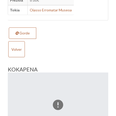
Prezioa
5.00€
Oiasso Erromatar Museoa
Tokia
Gorde
Volver
KOKAPENA