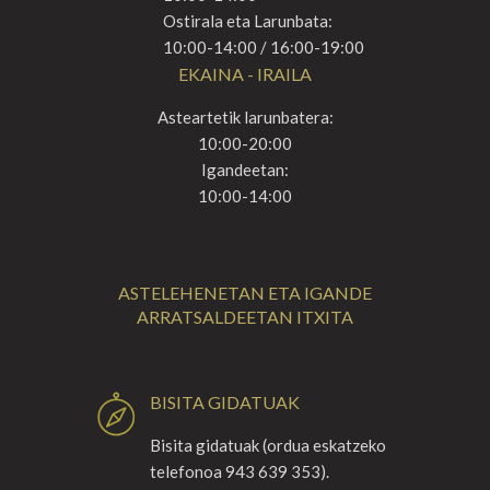
Ostirala eta Larunbata:
10:00-14:00 / 16:00-19:00
EKAINA - IRAILA
Asteartetik larunbatera:
10:00-20:00
Igandeetan:
10:00-14:00
ASTELEHENETAN ETA IGANDE
ARRATSALDEETAN ITXITA
BISITA GIDATUAK
Bisita gidatuak (ordua eskatzeko
telefonoa 943 639 353).