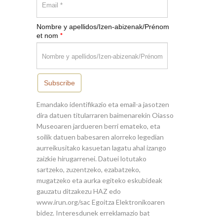
Nombre y apellidos/Izen-abizenak/Prénom
*
et nom
Subscribe
Emandako identifikazio eta email-a jasotzen
dira datuen titularraren baimenarekin Oiasso
Museoaren jardueren berri emateko, eta
soilik datuen babesaren alorreko legedian
aurreikusitako kasuetan lagatu ahal izango
zaizkie hirugarrenei. Datuei lotutako
sartzeko, zuzentzeko, ezabatzeko,
mugatzeko eta aurka egiteko eskubideak
gauzatu ditzakezu HAZ edo
www.irun.org/sac Egoitza Elektronikoaren
bidez. Interesdunek erreklamazio bat