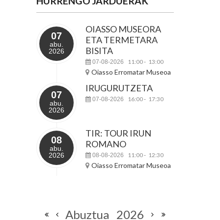
HURRENGO JARDUERAK
OIASSO MUSEORA
07
ETA TERMETARA
abu.
BISITA
2026
11:00
13:00
07-08-2026
-
Oiasso Erromatar Museoa
IRUGURUTZETA
07
16:00
17:30
07-08-2026
-
abu.
2026
TIR: TOUR IRUN
08
ROMANO
abu.
2026
11:00
12:30
08-08-2026
-
Oiasso Erromatar Museoa
Abuztua
2026