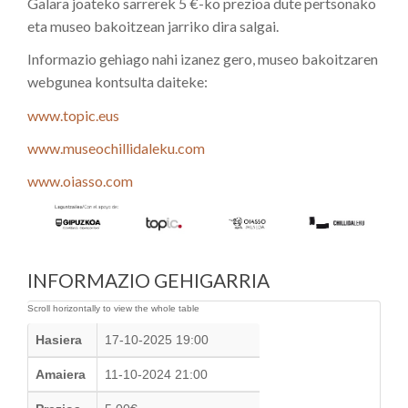
Galara joateko sarrerek 5 €-ko prezioa dute pertsonako
eta museo bakoitzean jarriko dira salgai.
Informazio gehiago nahi izanez gero, museo bakoitzaren
webgunea kontsulta daiteke:
www.topic.eus
www.museochillidaleku.com
www.oiasso.com
INFORMAZIO GEHIGARRIA
Hasiera
17-10-2025 19:00
Amaiera
11-10-2024 21:00