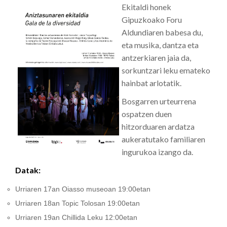
Ekitaldi honek
Gipuzkoako Foru
Aldundiaren babesa du,
eta musika, dantza eta
antzerkiaren jaia da,
sorkuntzari leku emateko
hainbat arlotatik.
Bosgarren urteurrena
ospatzen duen
hitzorduaren ardatza
aukeratutako familiaren
ingurukoa izango da.
Datak:
Urriaren 17an Oiasso museoan 19:00etan
Urriaren 18an Topic Tolosan 19:00etan
Urriaren 19an Chillida Leku 12:00etan