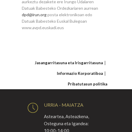
aurkeztu dezakete ere Irungo Udalaren
Datuak Babesteko Ordezkariaren aurrean
dpd@irun.org
posta elektronikoan edo
Datuak Babesteko Euskal Bulegoan
www.avpd.euskadi.eus
Jasangarritasuna eta Irisgarritasuna
Informazio Korporatiboa
Pribatutasun politika
URRIA - MAIATZA
Asteartea, Asteazkena,
Osteguna eta Igandea:
10:00-14:00