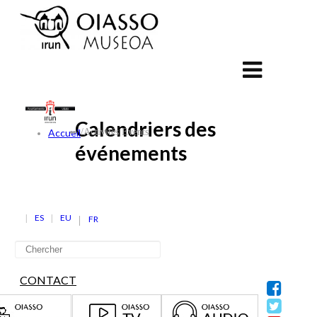
Calendriers des
Accueil
/
Activités Events
événements
ES
EU
FR
CONTACT