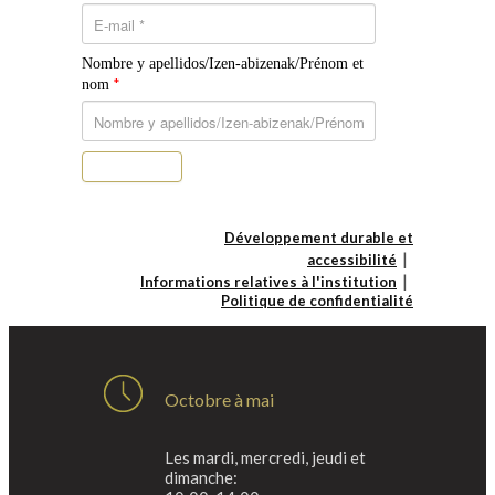
Nombre y apellidos/Izen-abizenak/Prénom et
*
nom
S’abonner
Développement durable et
accessibilité
Informations relatives à l'institution
Politique de confidentialité
Octobre à mai
Les mardi, mercredi, jeudi et
dimanche: