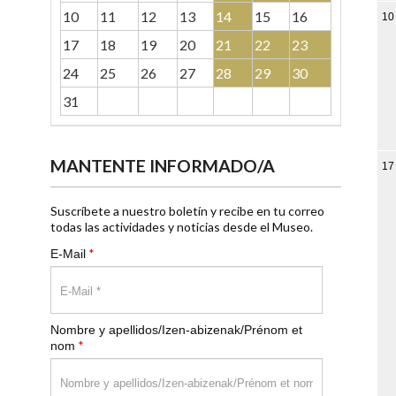
10
11
12
13
14
15
16
10
17
18
19
20
21
22
23
24
25
26
27
28
29
30
31
MANTENTE INFORMADO/A
17
Suscríbete a nuestro boletín y recibe en tu correo
todas las actividades y noticias desde el Museo.
*
E-Mail
Nombre y apellidos/Izen-abizenak/Prénom et
*
nom