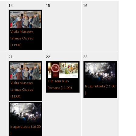
14
15
16
Visita Museo y
termas Oiasso
(
11:00
)
21
22
23
TIR: Tour Irun
Visita Museo y
Irugurutzeta (
11:00
Romano (
11:00
)
termas Oiasso
)
(
11:00
)
Irugurutzeta (
16:00
)