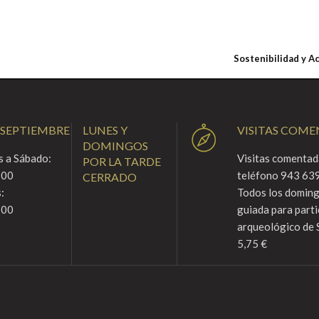
Sostenibilidad y A
 SEPTIEMBRE
LUNES Y
VISITAS COM
DOMINGOS
 a Sábado:
Visitas comentada
POR LA TARDE
:00
teléfono 943 639
CERRADO
:
Todos los domingo
:00
guiada para parti
arqueológico de 
5,75 €