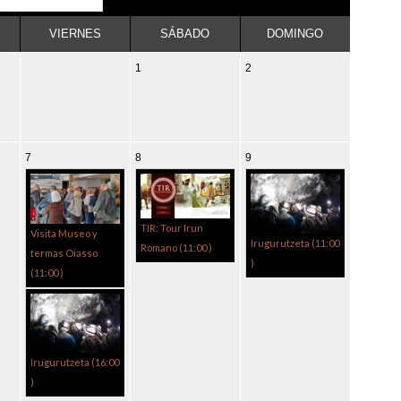
VIERNES
SÁBADO
DOMINGO
1
2
7
8
9
TIR: Tour Irun
Visita Museo y
Irugurutzeta (
11:00
Romano (
11:00
)
termas Oiasso
)
(
11:00
)
Irugurutzeta (
16:00
)