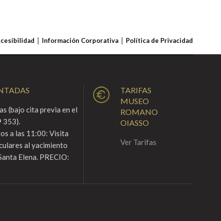
ccesibilidad
Información Corporativa
Política de Privacidad
ENTADAS
TARIFAS
MUSEO
s (bajo cita previa en el
ROMANO
 353).
OIASSO
s a las 11:00: Visita
Ver Tarifas
culares al yacimiento
Santa Elena. PRECIO: