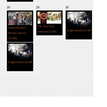
28
29
30
TIR: Tour Irun
Visita Museo y
Irugurutzeta (
11:00
Romano (
11:00
)
termas Oiasso
)
(
11:00
)
Irugurutzeta (
16:00
)