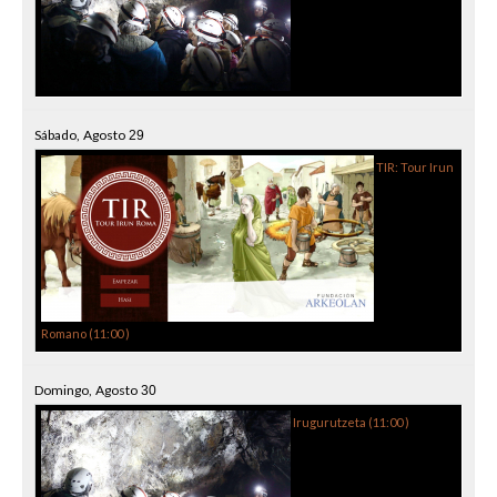
Sábado,
Agosto
29
TIR: Tour Irun
Romano (
11:00
)
Domingo,
Agosto
30
Irugurutzeta (
11:00
)