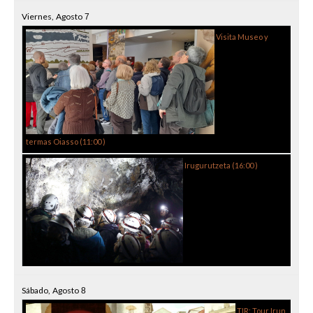
Viernes,
Agosto
7
Visita Museo y
termas Oiasso (
11:00
)
Irugurutzeta (
16:00
)
Sábado,
Agosto
8
TIR: Tour Irun