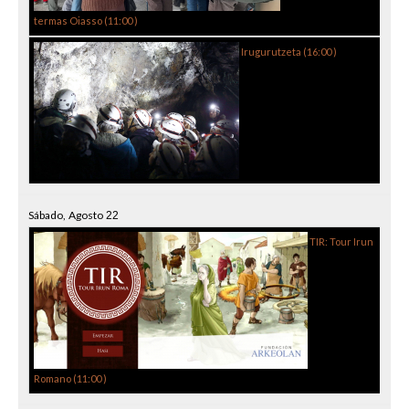
termas Oiasso (
11:00
)
Irugurutzeta (
16:00
)
Sábado,
Agosto
22
TIR: Tour Irun
Romano (
11:00
)