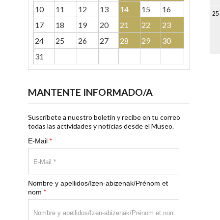
10
11
12
13
14
15
16
25
17
18
19
20
21
22
23
24
25
26
27
28
29
30
31
MANTENTE INFORMADO/A
Suscríbete a nuestro boletín y recibe en tu correo
todas las actividades y noticias desde el Museo.
*
E-Mail
Nombre y apellidos/Izen-abizenak/Prénom et
*
nom