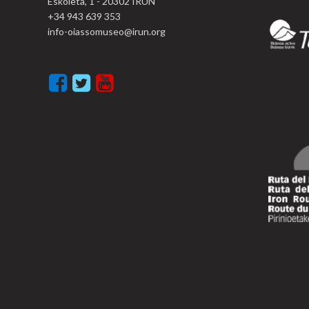
Eskoleta, 1 - 20302 IRUN
+34 943 639 353
info-oiassomuseo@irun.org