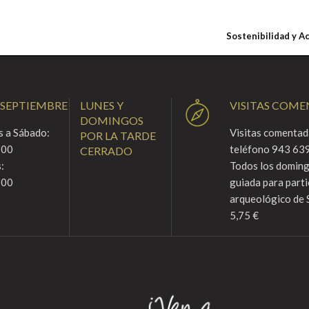
Sostenibilidad y A
 SEPTIEMBRE
LUNES Y
VISITAS COM
DOMINGOS
 a Sábado:
Visitas comentada
POR LA TARDE
:00
teléfono 943 639
CERRADO
:
Todos los domingo
:00
guiada para parti
arqueológico de 
5,75 €