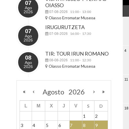
07
OIASSO
Ago
2026
11:00
13:00
07-08-2026
-
Oiasso Erromatar Museoa
IRUGURUTZETA
07
16:00
17:30
07-08-2026
-
Ago
2026
4
TIR: TOUR IRUN ROMANO
08
11:00
12:30
08-08-2026
-
Ago
Oiasso Erromatar Museoa
2026
11
Agosto
2026
S
D
L
M
X
J
V
18
1
2
3
4
5
6
7
8
9